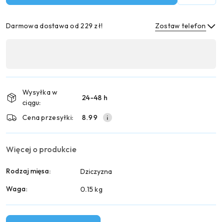
Darmowa dostawa od 229 zł!
Zostaw telefon
Dostępność
,
Wyślij
płatność
i
Wysyłka w
24-48 h
dostawa
ciągu:
Cena przesyłki:
8.99
Więcej o produkcie
Rodzaj mięsa:
Dziczyzna
Waga:
0.15 kg