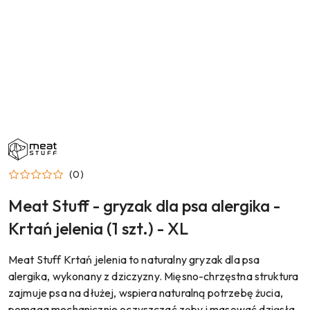
NAZWA
PRODUCENTA:
MEAT
STUFF
(0)
Meat Stuff - gryzak dla psa alergika -
Krtań jelenia (1 szt.) - XL
Meat Stuff Krtań jelenia to naturalny gryzak dla psa
alergika, wykonany z dziczyzny. Mięsno-chrzęstna struktura
zajmuje psa na dłużej, wspiera naturalną potrzebę żucia,
pomaga mechanicznie oczyszczać zęby i masować dziąsła.