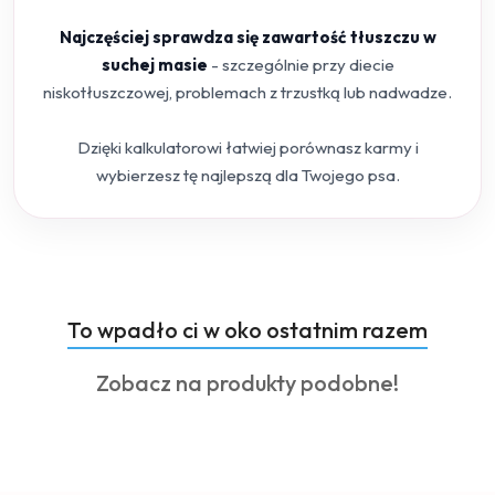
Najczęściej sprawdza się zawartość tłuszczu w
suchej masie
- szczególnie przy diecie
niskotłuszczowej, problemach z trzustką lub nadwadze.
Dzięki kalkulatorowi łatwiej porównasz karmy i
wybierzesz tę najlepszą dla Twojego psa.
Produkty
To wpadło ci w oko ostatnim razem
Pomiń karuzelę produktów
o
Produkty
Zobacz na produkty podobne!
statusie:
o
statusie: