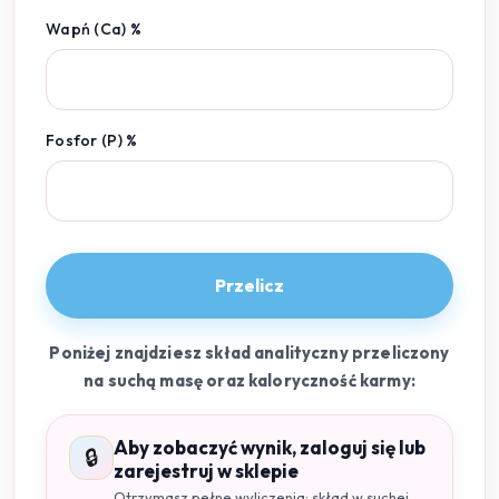
Wapń (Ca) %
Fosfor (P) %
Przelicz
Poniżej znajdziesz skład analityczny przeliczony
na suchą masę oraz kaloryczność karmy:
Aby zobaczyć wynik, zaloguj się lub
🔒
zarejestruj w sklepie
Otrzymasz pełne wyliczenia: skład w suchej