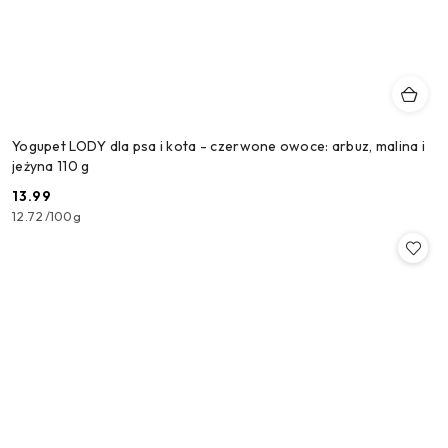
Yogupet LODY dla psa i kota - czerwone owoce: arbuz, malina i
jeżyna 110 g
13.99
Cena:
12.72
/
100g