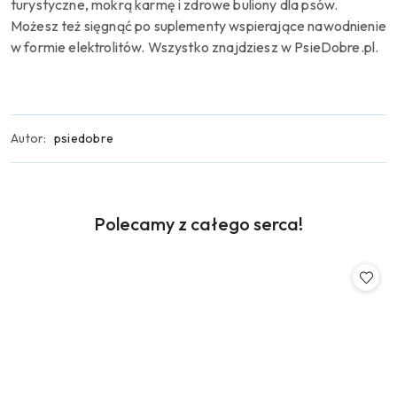
turystyczne, mokrą karmę i zdrowe buliony dla psów.
Możesz też sięgnąć po suplementy wspierające nawodnienie
w formie elektrolitów. Wszystko znajdziesz w PsieDobre.pl.
Autor:
psiedobre
Produkty
Polecamy z całego serca!
Pomiń karuzelę produktów
o
statusie: