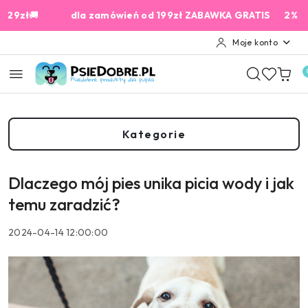
Przejdź do treści głównej
Przejdź do wyszukiwarki
Przejdź do moje konto
Przejdź do menu głównego
Przejdź do stopki
🚚
dla zamówień od 199zł ZABAWKA GRATIS
2% Cashback 
Moje konto
Kategorie
Dlaczego mój pies unika picia wody i jak
temu zaradzić?
2024-04-14 12:00:00