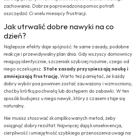
zachowania. Dobrze poprowadzona pomoc potrafi
oszczędzić Ci wielu miesięcy frustracji.
Jak utrwalić dobre nawyki na co
dzień?
Najlepsze efekty daje spójność: te same zasady, podobne
reakcje i przewidywalny plan dnia. Gdy wszyscy domownicy
reagują identycznie, szczeniak szybciej rozumie, czego od
niego oczekujesz.
Stałe zasady przyspieszają naukę i
zmniejszają frustrację.
Warto też pamiętać, że każdy
dobry wybór psa powinien zostać zauważony i wzmocniony,
choćby krótką pochwałą lub dostępem do zabawki. W ten
sposób budujesz u niego nawyk, który z czasem staje się
naturalny.
Nie musisz stosować skomplikowanych metod, żeby
osiągnąć dobry rezultat. Najwięcej dają konsekwencja,
cierpliwość i umiejętność szybkiego przenoszenia uwagi na