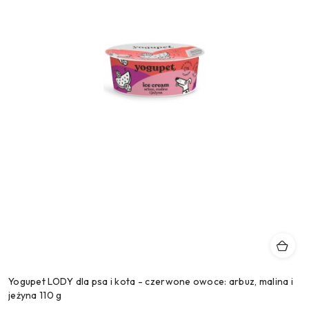
Yogupet LODY dla psa i kota - czerwone owoce: arbuz, malina i
jeżyna 110 g