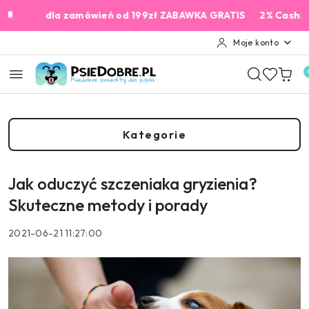
Przejdź do treści głównej
Przejdź do wyszukiwarki
Przejdź do moje konto
Przejdź do menu głównego
Przejdź do stopki
dla zamówień od 199zł ZABAWKA GRATIS
2% Cashback na każ
Moje konto
Kategorie
Jak oduczyć szczeniaka gryzienia?
Skuteczne metody i porady
2021-06-21 11:27:00