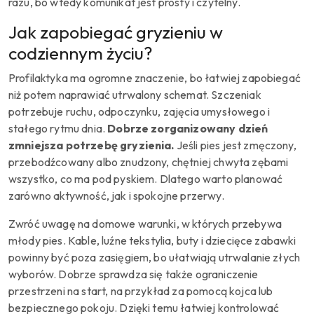
razu, bo wtedy komunikat jest prosty i czytelny.
Jak zapobiegać gryzieniu w
codziennym życiu?
Profilaktyka ma ogromne znaczenie, bo łatwiej zapobiegać
niż potem naprawiać utrwalony schemat. Szczeniak
potrzebuje ruchu, odpoczynku, zajęcia umysłowego i
stałego rytmu dnia.
Dobrze zorganizowany dzień
zmniejsza potrzebę gryzienia.
Jeśli pies jest zmęczony,
przebodźcowany albo znudzony, chętniej chwyta zębami
wszystko, co ma pod pyskiem. Dlatego warto planować
zarówno aktywność, jak i spokojne przerwy.
Zwróć uwagę na domowe warunki, w których przebywa
młody pies. Kable, luźne tekstylia, buty i dziecięce zabawki
powinny być poza zasięgiem, bo ułatwiają utrwalanie złych
wyborów. Dobrze sprawdza się także ograniczenie
przestrzeni na start, na przykład za pomocą kojca lub
bezpiecznego pokoju. Dzięki temu łatwiej kontrolować