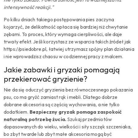
intensywność reakcji."
Po kilku dniach takiego postępowania pies zaczyna
kojarzyć, że delikatność opłaca się bardziej niż chwytanie
zębami. To proces, który wymaga cierpliwości, ale daje
trwały efekt. Jeśli korzystasz ze wsparcia takich źródeł jak
https://psiedobre.pl, łatwiej utrzymasz spójny plan działania
i nie wprowadzisz chaosu w codziennej pracy z malcem.
Jakie zabawki i gryzaki pomagają
przekierować gryzienie?
Nie da się oduczyć gryzienia bez równoczesnego pokazania
psu, co ma gryźć zamiast rąk i mebli. Dlatego dobrze
dobrane akcesoria są częścią wychowania, a nie tylko
dodatkiem.
Bezpieczny gryzak pomaga zaspokoić
naturalną potrzebę żucia.
Szukaj przedmiotów
dopasowanych do wieku, wielkości i siły szczęk szczeniaka,
bo zbyt twarde lub zbyt małe akcesoria mogą być