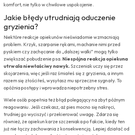
komfort, nie tylko w chwilowe uspokojenie.
Jakie błędy utrudniają oduczenie
gryzienia?
Niektóre reakcje opiekunów nieświadomie wzmacniają
problem. Krzyk, szarpanie rękami, machanie nimi przed
pyskiem czy zachęcanie do „dalszej walki” mogą tylko
zwiększać pobudzenie psa.
Niespójna reakcja opiekuna
utrwala niewłaściwy nawyk.
Szczeniak uczy się przez
skojarzenia, więc jeśli raz śmiałeś się z gryzienia, a innym
razem się złościłeś, wysyłasz mu sprzeczne sygnały. To
opóźnia postępy i wprowadza niepotrzebny stres.
Wiele osób popełnia też błąd polegający na zbyt późnym
reagowaniu. Jeśli czekasz, aż pies mocno się nakręci,
trudniej go wyciszyć i przekierować uwagę. Zdarza się
również, że opiekun karze szczeniaka po fakcie, kiedy ten
już nie łączy zachowania z konsekwencją. Lepiej działać od