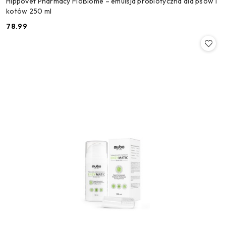
Hippovet Pharmacy FloBiome – emulsja probiotyczna dla psów i
kotów 250 ml
78.99
Cena: