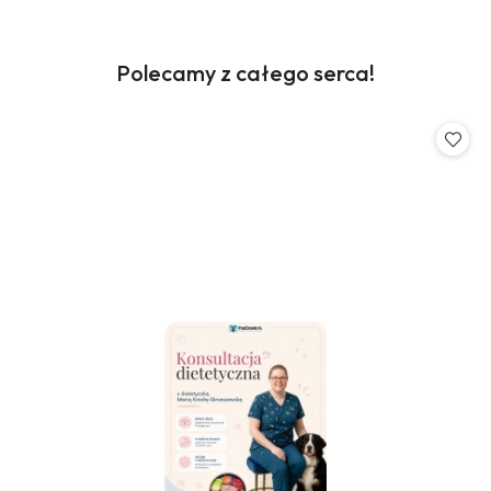
Produkty
Polecamy z całego serca!
Pomiń karuzelę produktów
o
statusie: