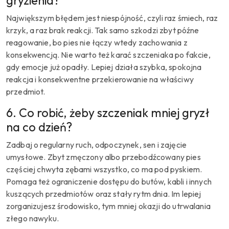
gryzienia?
Największym błędem jest niespójność, czyli raz śmiech, raz
krzyk, a raz brak reakcji. Tak samo szkodzi zbyt późne
reagowanie, bo pies nie łączy wtedy zachowania z
konsekwencją. Nie warto też karać szczeniaka po fakcie,
gdy emocje już opadły. Lepiej działa szybka, spokojna
reakcja i konsekwentne przekierowanie na właściwy
przedmiot.
6. Co robić, żeby szczeniak mniej gryzł
na co dzień?
Zadbaj o regularny ruch, odpoczynek, sen i zajęcie
umysłowe. Zbyt zmęczony albo przebodźcowany pies
częściej chwyta zębami wszystko, co ma pod pyskiem.
Pomaga też ograniczenie dostępu do butów, kabli i innych
kuszących przedmiotów oraz stały rytm dnia. Im lepiej
zorganizujesz środowisko, tym mniej okazji do utrwalania
złego nawyku.