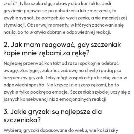
złość”, tylko szuka ulgi, zabawy albo kontaktu. Jeśli
gryzienie pojawia się po pobudzeniu lub zmęczeniu, to
zwykle sygnał, że potrzebuje wyciszenia, a nie mocniejszej
stymulacji. Obserwuj momenty, w których zachowanie się
nasila, bo to ułatwia dobranie odpowiedniej reakcji.
2. Jak mam reagować, gdy szczeniak
łapie mnie zębami za rękę?
Najlepiej przerwać kontakt od razu i spokojnie odebrać
uwagę. Zastygnij, zakończ zabawę na chwilę i podaj psu
bezpieczny gryzak, żeby mógł zaspokoić potrzebę żucia w
odpowiedni sposób. Nie krzycz i nie szarp rękami, bo to
zwykle tylko podkręca emocje. Szczeniak szybciej uczy się z
jasnych konsekwencji niż z emocjonalnych reakcji.
3. Jakie gryzaki są najlepsze dla
szczeniaka?
Wybieraj gryzaki dopasowane do wieku, wielkości i siły