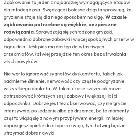
Ząbkowanie to jeden z najbardziej wymagających etapów
dla młodego psa. Swędzące i bolesne dziąsła sprawiają, że
gryzienie staje się dla niego sposobem na ulgę.
W czasie
ząbkowania potrzebne są miękkie, bezpieczne
rozwiązania.
Sprawdzają się schłodzone gryzaki,
odpowiednio dobrane zabawki i więcej spokojnych przerw w
ciągu dnia. Jeśli pies ma dostęp do właściwych
przedmiotów, łatwiej przejdzie ten okres bez utrwalania
złych nawyków.
Nie warto ignorować sygnałów dyskomfortu, takich jak
nadmierne ślinienie, nerwowość czy częste podgryzanie
wszystkiego dookoła. W takim czasie szczeniak może
potrzebować krótszych sesji zabawy i większej ilości
odpoczynku. Dobrze jest też obserwować, czy nie gryzie
intensywniej po jedzeniu albo po drzemce, bo te momenty
często wiążą się z nowym przypływem energii. Im lepiej
dopasujesz opiekę do etapu rozwoju, tym łatwiej będzie
utrzymać dobre nawyki.