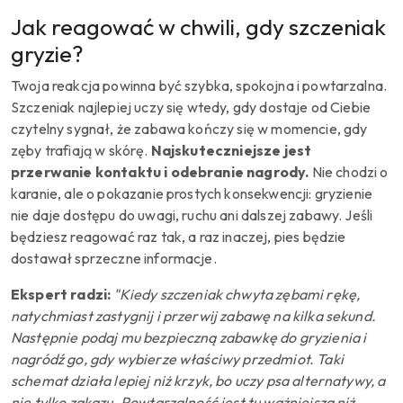
Jak reagować w chwili, gdy szczeniak
gryzie?
Twoja reakcja powinna być szybka, spokojna i powtarzalna.
Szczeniak najlepiej uczy się wtedy, gdy dostaje od Ciebie
czytelny sygnał, że zabawa kończy się w momencie, gdy
zęby trafiają w skórę.
Najskuteczniejsze jest
przerwanie kontaktu i odebranie nagrody.
Nie chodzi o
karanie, ale o pokazanie prostych konsekwencji: gryzienie
nie daje dostępu do uwagi, ruchu ani dalszej zabawy. Jeśli
będziesz reagować raz tak, a raz inaczej, pies będzie
dostawał sprzeczne informacje.
Ekspert radzi:
"Kiedy szczeniak chwyta zębami rękę,
natychmiast zastygnij i przerwij zabawę na kilka sekund.
Następnie podaj mu bezpieczną zabawkę do gryzienia i
nagródź go, gdy wybierze właściwy przedmiot. Taki
schemat działa lepiej niż krzyk, bo uczy psa alternatywy, a
nie tylko zakazu. Powtarzalność jest tu ważniejsza niż