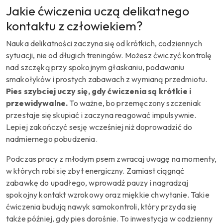
Jakie ćwiczenia uczą delikatnego
kontaktu z człowiekiem?
Nauka delikatności zaczyna się od krótkich, codziennych
sytuacji, nie od długich treningów. Możesz ćwiczyć kontrolę
nad szczęką przy spokojnym głaskaniu, podawaniu
smakołyków i prostych zabawach z wymianą przedmiotu.
Pies szybciej uczy się, gdy ćwiczenia są krótkie i
przewidywalne.
To ważne, bo przemęczony szczeniak
przestaje się skupiać i zaczyna reagować impulsywnie.
Lepiej zakończyć sesję wcześniej niż doprowadzić do
nadmiernego pobudzenia.
Podczas pracy z młodym psem zwracaj uwagę na momenty,
w których robi się zbyt energiczny. Zamiast ciągnąć
zabawkę do upadłego, wprowadź pauzy i nagradzaj
spokojny kontakt wzrokowy oraz miękkie chwytanie. Takie
ćwiczenia budują nawyk samokontroli, który przyda się
także później, gdy pies dorośnie. To inwestycja w codzienny