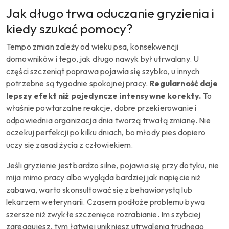
Jak długo trwa oduczanie gryzienia i
kiedy szukać pomocy?
Tempo zmian zależy od wieku psa, konsekwencji
domowników i tego, jak długo nawyk był utrwalany. U
części szczeniąt poprawa pojawia się szybko, u innych
potrzebne są tygodnie spokojnej pracy.
Regularność daje
lepszy efekt niż pojedyncze intensywne korekty.
To
właśnie powtarzalne reakcje, dobre przekierowanie i
odpowiednia organizacja dnia tworzą trwałą zmianę. Nie
oczekuj perfekcji po kilku dniach, bo młody pies dopiero
uczy się zasad życia z człowiekiem.
Jeśli gryzienie jest bardzo silne, pojawia się przy dotyku, nie
mija mimo pracy albo wygląda bardziej jak napięcie niż
zabawa, warto skonsultować się z behawiorystą lub
lekarzem weterynarii. Czasem podłoże problemu bywa
szersze niż zwykłe szczenięce rozrabianie. Im szybciej
zareagujesz, tym łatwiej unikniesz utrwalenia trudnego