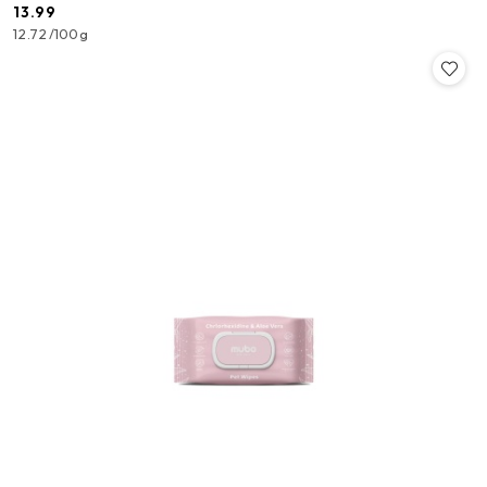
13.99
Cena:
12.72
/
100g