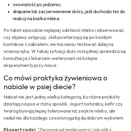
osowiałość po jedzeniu;
drapanie lub zaczerwienienie skóry, jeśli dochodzi też do
reakcji na białka mleka.
Po takim epizodzie najlepiej odstawić mleko i obserwować,
czy objawy ustępują. Jeśli powtarzają się po każdym
kontakcie z nabiałem, nie ma sensu testować dalej na
własną rękę. W takiej sytuacji dużo rozsądniej sprawdza się
konsultacja z lekarzem weterynarii niż kolejne
eksperymenty przy misce.
Co mówi praktyka żywieniowa o
nabiale w psiej diecie?
Nabiał nie jest jedną wielką kategorią, bo różne produkty
działają na psa w różny sposób. Jogurt naturalny, kefir czy
twaróg bywają lepiej tolerowane niż zwykłe mleko, ale
nadal nie dla każdego czworonoga będą dobrym wyborem.
Ekspert radzi:
"Zaczynaj od małej porcji i nie rób z