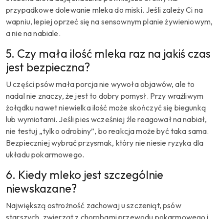
przypadkowe dolewanie mleka do miski. Jeśli zależy Ci na
wapniu, lepiej oprzeć się na sensownym planie żywieniowym,
a nie na nabiale.
5. Czy mała ilość mleka raz na jakiś czas
jest bezpieczna?
U części psów mała porcja nie wywoła objawów, ale to
nadal nie znaczy, że jest to dobry pomysł. Przy wrażliwym
żołądku nawet niewielka ilość może skończyć się biegunką
lub wymiotami. Jeśli pies wcześniej źle reagował na nabiał,
nie testuj „tylko odrobiny”, bo reakcja może być taka sama.
Bezpieczniej wybrać przysmak, który nie niesie ryzyka dla
układu pokarmowego.
6. Kiedy mleko jest szczególnie
niewskazane?
Największą ostrożność zachowaj u szczeniąt, psów
starszych, zwierząt z chorobami przewodu pokarmowego i