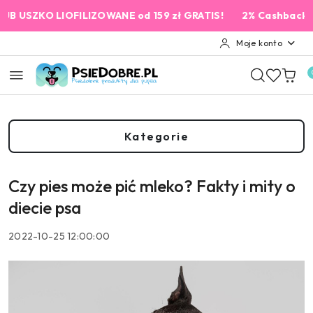
Przejdź do treści głównej
Przejdź do wyszukiwarki
Przejdź do moje konto
Przejdź do menu głównego
Przejdź do stopki
O LIOFILIZOWANE od 159 zł GRATIS!
2% Cashback na każde
Moje konto
Kategorie
Czy pies może pić mleko? Fakty i mity o
diecie psa
2022-10-25 12:00:00