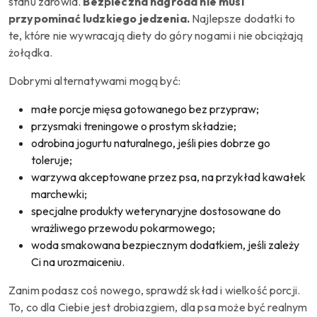
stanu zdrowia.
Bezpieczna nagroda nie musi
przypominać ludzkiego jedzenia.
Najlepsze dodatki to
te, które nie wywracają diety do góry nogami i nie obciążają
żołądka.
Dobrymi alternatywami mogą być:
małe porcje mięsa gotowanego bez przypraw;
przysmaki treningowe o prostym składzie;
odrobina jogurtu naturalnego, jeśli pies dobrze go
toleruje;
warzywa akceptowane przez psa, na przykład kawałek
marchewki;
specjalne produkty weterynaryjne dostosowane do
wrażliwego przewodu pokarmowego;
woda smakowana bezpiecznym dodatkiem, jeśli zależy
Ci na urozmaiceniu.
Zanim podasz coś nowego, sprawdź skład i wielkość porcji.
To, co dla Ciebie jest drobiazgiem, dla psa może być realnym