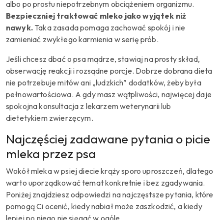
albo po prostu niepotrzebnym obciążeniem organizmu.
Bezpieczniej traktować mleko jako wyjątek niż
nawyk.
Taka zasada pomaga zachować spokój i nie
zamieniać zwykłego karmienia w serię prób.
Jeśli chcesz dbać o psa mądrze, stawiaj na prosty skład,
obserwację reakcji i rozsądne porcje. Dobrze dobrana dieta
nie potrzebuje mitów ani „ludzkich” dodatków, żeby była
pełnowartościowa. A gdy masz wątpliwości, najwięcej daje
spokojna konsultacja z lekarzem weterynarii lub
dietetykiem zwierzęcym.
Najczęściej zadawane pytania o picie
mleka przez psa
Wokół mleka w psiej diecie krąży sporo uproszczeń, dlatego
warto uporządkować temat konkretnie i bez zgadywania.
Poniżej znajdziesz odpowiedzi na najczęstsze pytania, które
pomogą Ci ocenić, kiedy nabiał może zaszkodzić, a kiedy
lepiej po niego nie sięgać w ogóle.