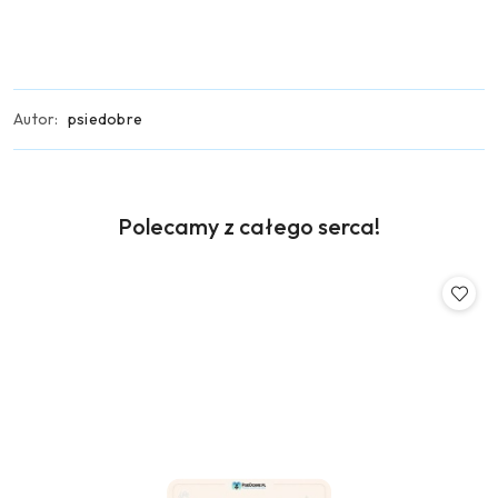
Autor:
psiedobre
Produkty
Polecamy z całego serca!
Pomiń karuzelę produktów
o
statusie: