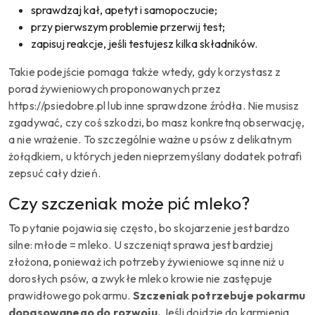
sprawdzaj kał, apetyt i samopoczucie;
przy pierwszym problemie przerwij test;
zapisuj reakcje, jeśli testujesz kilka składników.
Takie podejście pomaga także wtedy, gdy korzystasz z
porad żywieniowych proponowanych przez
https://psiedobre.pl lub inne sprawdzone źródła. Nie musisz
zgadywać, czy coś szkodzi, bo masz konkretną obserwację,
a nie wrażenie. To szczególnie ważne u psów z delikatnym
żołądkiem, u których jeden nieprzemyślany dodatek potrafi
zepsuć cały dzień.
Czy szczeniak może pić mleko?
To pytanie pojawia się często, bo skojarzenie jest bardzo
silne: młode = mleko. U szczeniąt sprawa jest bardziej
złożona, ponieważ ich potrzeby żywieniowe są inne niż u
dorosłych psów, a zwykłe mleko krowie nie zastępuje
prawidłowego pokarmu.
Szczeniak potrzebuje pokarmu
dopasowanego do rozwoju.
Jeśli dojdzie do karmienia