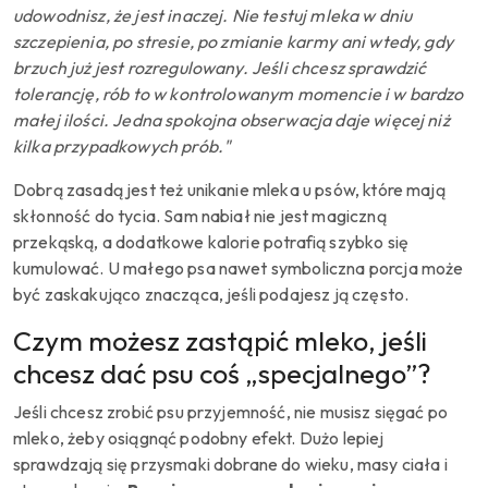
udowodnisz, że jest inaczej. Nie testuj mleka w dniu
szczepienia, po stresie, po zmianie karmy ani wtedy, gdy
brzuch już jest rozregulowany. Jeśli chcesz sprawdzić
tolerancję, rób to w kontrolowanym momencie i w bardzo
małej ilości. Jedna spokojna obserwacja daje więcej niż
kilka przypadkowych prób."
Dobrą zasadą jest też unikanie mleka u psów, które mają
skłonność do tycia. Sam nabiał nie jest magiczną
przekąską, a dodatkowe kalorie potrafią szybko się
kumulować. U małego psa nawet symboliczna porcja może
być zaskakująco znacząca, jeśli podajesz ją często.
Czym możesz zastąpić mleko, jeśli
chcesz dać psu coś „specjalnego”?
Jeśli chcesz zrobić psu przyjemność, nie musisz sięgać po
mleko, żeby osiągnąć podobny efekt. Dużo lepiej
sprawdzają się przysmaki dobrane do wieku, masy ciała i