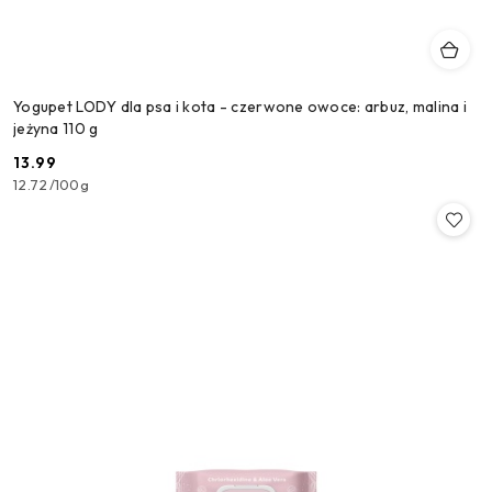
Yogupet LODY dla psa i kota - czerwone owoce: arbuz, malina i
jeżyna 110 g
13.99
Cena:
12.72
/
100g