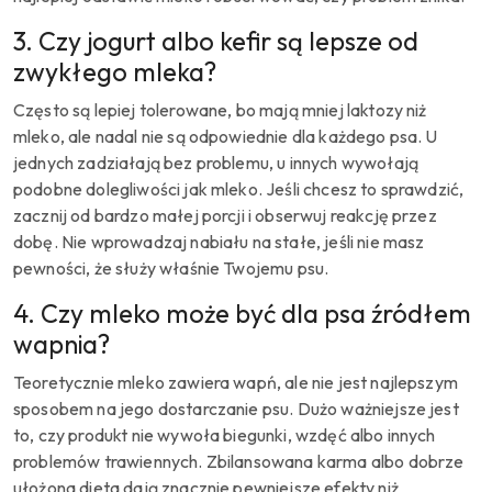
3. Czy jogurt albo kefir są lepsze od
zwykłego mleka?
Często są lepiej tolerowane, bo mają mniej laktozy niż
mleko, ale nadal nie są odpowiednie dla każdego psa. U
jednych zadziałają bez problemu, u innych wywołają
podobne dolegliwości jak mleko. Jeśli chcesz to sprawdzić,
zacznij od bardzo małej porcji i obserwuj reakcję przez
dobę. Nie wprowadzaj nabiału na stałe, jeśli nie masz
pewności, że służy właśnie Twojemu psu.
4. Czy mleko może być dla psa źródłem
wapnia?
Teoretycznie mleko zawiera wapń, ale nie jest najlepszym
sposobem na jego dostarczanie psu. Dużo ważniejsze jest
to, czy produkt nie wywoła biegunki, wzdęć albo innych
problemów trawiennych. Zbilansowana karma albo dobrze
ułożona dieta dają znacznie pewniejsze efekty niż