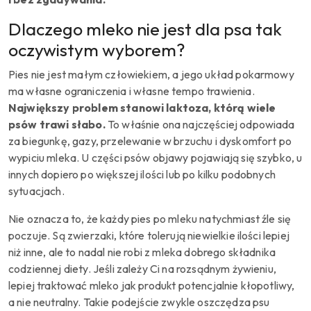
Dlaczego mleko nie jest dla psa tak
oczywistym wyborem?
Pies nie jest małym człowiekiem, a jego układ pokarmowy
ma własne ograniczenia i własne tempo trawienia.
Największy problem stanowi laktoza, którą wiele
psów trawi słabo.
To właśnie ona najczęściej odpowiada
za biegunkę, gazy, przelewanie w brzuchu i dyskomfort po
wypiciu mleka. U części psów objawy pojawiają się szybko, u
innych dopiero po większej ilości lub po kilku podobnych
sytuacjach.
Nie oznacza to, że każdy pies po mleku natychmiast źle się
poczuje. Są zwierzaki, które tolerują niewielkie ilości lepiej
niż inne, ale to nadal nie robi z mleka dobrego składnika
codziennej diety. Jeśli zależy Ci na rozsądnym żywieniu,
lepiej traktować mleko jak produkt potencjalnie kłopotliwy,
a nie neutralny. Takie podejście zwykle oszczędza psu