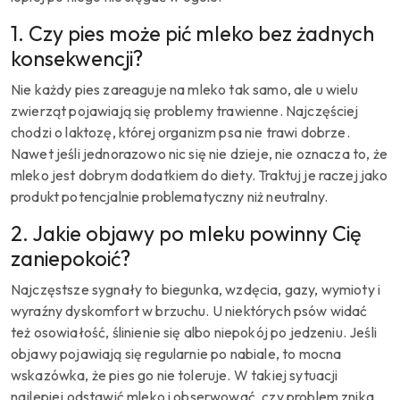
1. Czy pies może pić mleko bez żadnych
konsekwencji?
Nie każdy pies zareaguje na mleko tak samo, ale u wielu
zwierząt pojawiają się problemy trawienne. Najczęściej
chodzi o laktozę, której organizm psa nie trawi dobrze.
Nawet jeśli jednorazowo nic się nie dzieje, nie oznacza to, że
mleko jest dobrym dodatkiem do diety. Traktuj je raczej jako
produkt potencjalnie problematyczny niż neutralny.
2. Jakie objawy po mleku powinny Cię
zaniepokoić?
Najczęstsze sygnały to biegunka, wzdęcia, gazy, wymioty i
wyraźny dyskomfort w brzuchu. U niektórych psów widać
też osowiałość, ślinienie się albo niepokój po jedzeniu. Jeśli
objawy pojawiają się regularnie po nabiale, to mocna
wskazówka, że pies go nie toleruje. W takiej sytuacji
najlepiej odstawić mleko i obserwować, czy problem znika.