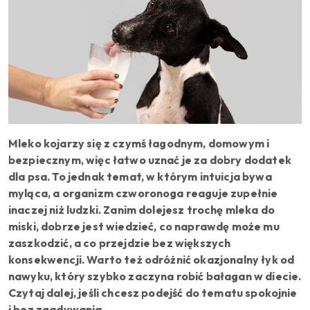
Mleko kojarzy się z czymś łagodnym, domowym i
bezpiecznym, więc łatwo uznać je za dobry dodatek
dla psa. To jednak temat, w którym intuicja bywa
myląca, a organizm czworonoga reaguje zupełnie
inaczej niż ludzki. Zanim dolejesz trochę mleka do
miski, dobrze jest wiedzieć, co naprawdę może mu
zaszkodzić, a co przejdzie bez większych
konsekwencji. Warto też odróżnić okazjonalny łyk od
nawyku, który szybko zaczyna robić bałagan w diecie.
Czytaj dalej, jeśli chcesz podejść do tematu spokojnie
i bez zgadywania.