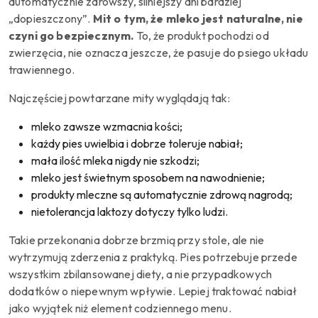
automatycznie zdrowszy, silniejszy ani bardziej
„dopieszczony”.
Mit o tym, że mleko jest naturalne, nie
czyni go bezpiecznym.
To, że produkt pochodzi od
zwierzęcia, nie oznacza jeszcze, że pasuje do psiego układu
trawiennego.
Najczęściej powtarzane mity wyglądają tak:
mleko zawsze wzmacnia kości;
każdy pies uwielbia i dobrze toleruje nabiał;
mała ilość mleka nigdy nie szkodzi;
mleko jest świetnym sposobem na nawodnienie;
produkty mleczne są automatycznie zdrową nagrodą;
nietolerancja laktozy dotyczy tylko ludzi.
Takie przekonania dobrze brzmią przy stole, ale nie
wytrzymują zderzenia z praktyką. Pies potrzebuje przede
wszystkim zbilansowanej diety, a nie przypadkowych
dodatków o niepewnym wpływie. Lepiej traktować nabiał
jako wyjątek niż element codziennego menu.