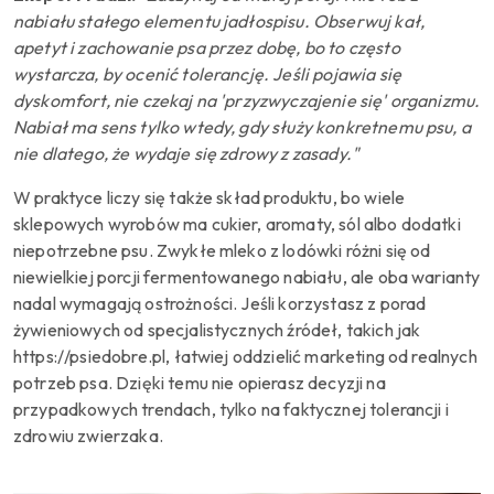
nabiału stałego elementu jadłospisu. Obserwuj kał,
apetyt i zachowanie psa przez dobę, bo to często
wystarcza, by ocenić tolerancję. Jeśli pojawia się
dyskomfort, nie czekaj na 'przyzwyczajenie się' organizmu.
Nabiał ma sens tylko wtedy, gdy służy konkretnemu psu, a
nie dlatego, że wydaje się zdrowy z zasady."
W praktyce liczy się także skład produktu, bo wiele
sklepowych wyrobów ma cukier, aromaty, sól albo dodatki
niepotrzebne psu. Zwykłe mleko z lodówki różni się od
niewielkiej porcji fermentowanego nabiału, ale oba warianty
nadal wymagają ostrożności. Jeśli korzystasz z porad
żywieniowych od specjalistycznych źródeł, takich jak
https://psiedobre.pl, łatwiej oddzielić marketing od realnych
potrzeb psa. Dzięki temu nie opierasz decyzji na
przypadkowych trendach, tylko na faktycznej tolerancji i
zdrowiu zwierzaka.