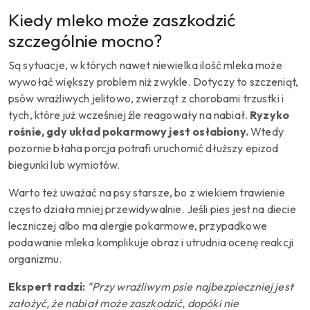
Kiedy mleko może zaszkodzić
szczególnie mocno?
Są sytuacje, w których nawet niewielka ilość mleka może
wywołać większy problem niż zwykle. Dotyczy to szczeniąt,
psów wrażliwych jelitowo, zwierząt z chorobami trzustki i
tych, które już wcześniej źle reagowały na nabiał.
Ryzyko
rośnie, gdy układ pokarmowy jest osłabiony.
Wtedy
pozornie błaha porcja potrafi uruchomić dłuższy epizod
biegunki lub wymiotów.
Warto też uważać na psy starsze, bo z wiekiem trawienie
często działa mniej przewidywalnie. Jeśli pies jest na diecie
leczniczej albo ma alergie pokarmowe, przypadkowe
podawanie mleka komplikuje obraz i utrudnia ocenę reakcji
organizmu.
Ekspert radzi:
"Przy wrażliwym psie najbezpieczniej jest
założyć, że nabiał może zaszkodzić, dopóki nie