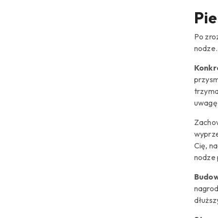
Pie
Po zro
nodze.
Konkr
przysm
trzyma
uwagę 
Zachow
wyprze
Cię, n
nodze 
Budow
nagrod
dłuższ