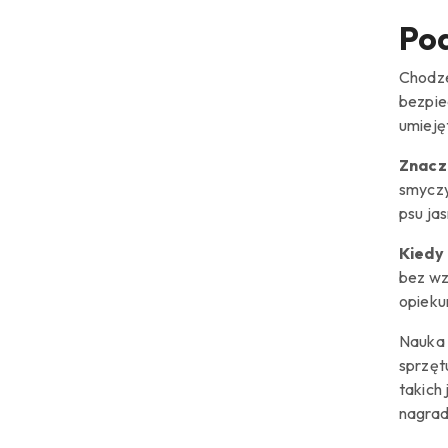
Pod
Chodze
bezpie
umieję
Znacz
smyczy
psu ja
Kiedy
bez wz
opieku
Nauka 
sprzęt
takich
nagrad