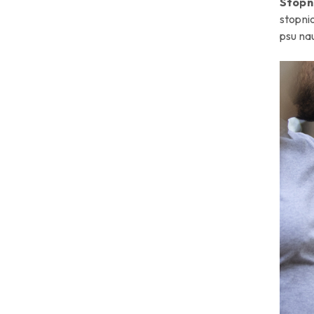
Stopn
stopni
psu na