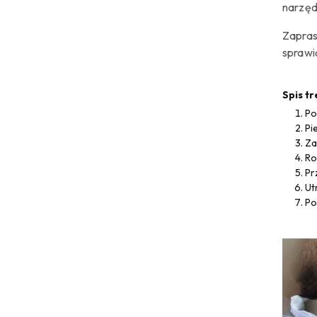
narzęd
Zapras
sprawi
Spis tr
Po
Pi
Za
Ro
Pr
Ut
Po