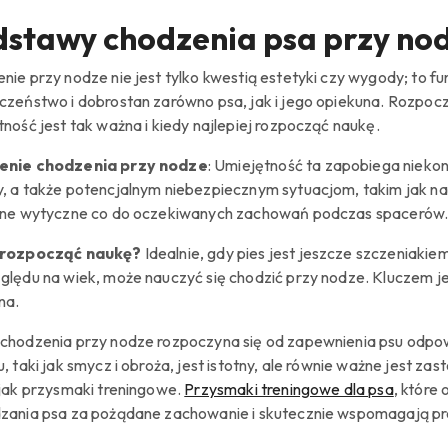
stawy chodzenia psa przy no
nie przy nodze nie jest tylko kwestią estetyki czy wygody; to 
czeństwo i dobrostan zarówno psa, jak i jego opiekuna. Rozpocz
tność jest tak ważna i kiedy najlepiej rozpocząć naukę.
enie chodzenia przy nodze
: Umiejętność ta zapobiega niekon
, a także potencjalnym niebezpiecznym sytuacjom, takim jak n
sne wytyczne co do oczekiwanych zachowań podczas spacerów
 rozpocząć naukę?
Idealnie, gdy pies jest jeszcze szczeniakiem
ględu na wiek, może nauczyć się chodzić przy nodze. Kluczem je
na.
chodzenia przy nodze rozpoczyna się od zapewnienia psu odp
u, taki jak smycz i obroża, jest istotny, ale równie ważne jest
 jak przysmaki treningowe.
Przysmaki treningowe dla psa
, które
zania psa za pożądane zachowanie i skutecznie wspomagają pr