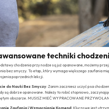
awansowane techniki chodzeni
dstawy chodzenia przy nodze są już opanowane, możemy przej
nia bez smyczy. To etap, który wymaga większego zaufania mi
ojenia poprzednich lekcji.
ście do Nauki Bez Smyczy
: Zanim zaczniesz uczyć psa chodze
y są dobrze opanowane. Należy to robić stopniowo, zaczynają
iętym obszarze. MUSISZ MIEĆ WYPRACOWANE PRZYWOŁAN
anie Zaufania i Wzmacnianie Komend
: Kluczowe jest utrz