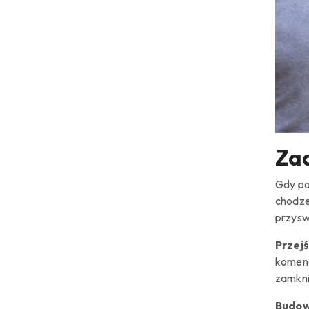
Za
Gdy po
chodze
przysw
Przej
komend
zamkn
Budow