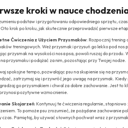
rwsze kroki w nauce chodzeni
zumieniu podstaw i przygotowaniu odpowiedniego sprzętu, czas 
 Oto krok po kroku, jak skutecznie przeprowadzić pierwsze etap
etne Ćwiczenia z Użyciem Przysmaków
: Rozpocznij trenin
aków treningowych. Weź przysmak i przysuń go lekko pod nos p
jąc przysmak na wysokości nosa psa, powoli ruszaj do przodu. 
na przysmaku i podążać za nim, pozostając przy Twojej nodze.
aj spokojne tempo, pozwalając psu na skupienie się na przysmak
dzać, zatrzymaj się i przywróć jego uwagę na przysmak. Kiedy 
agradzaj go przysmakiem i chwal za dobre zachowanie. Jest to k
przynosi pozytywne wzmocnienie.
anie Skojarzeń
: Kontynuuj te ćwiczenia regularnie, stopniow
zeniem. To pomoże psu zrozumieć, że pożądane zachowanie pol
y czas. Pamiętaj, by używać słownych pochwał wraz z przysma