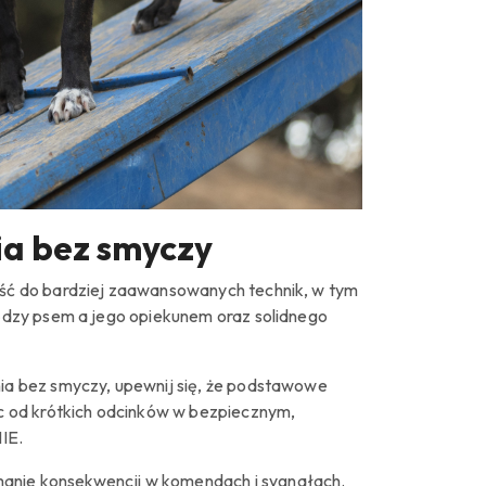
a bez smyczy
ść do bardziej zaawansowanych technik, w tym
ędzy psem a jego opiekunem oraz solidnego
nia bez smyczy, upewnij się, że podstawowe
c od krótkich odcinków w bezpiecznym,
IE.
ymanie konsekwencji w komendach i sygnałach.