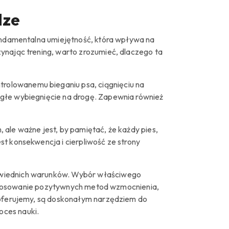
dze
fundamentalna umiejętność, która wpływa na
ynając trening, warto zrozumieć, dlaczego ta
trolowanemu bieganiu psa, ciągnięciu na
agłe wybiegnięcie na drogę. Zapewnia również
.
, ale ważne jest, by pamiętać, że każdy pies,
st konsekwencja i cierpliwość ze strony
owiednich warunków. Wybór właściwego
 zastosowanie pozytywnych metod wzmocnienia,
 oferujemy, są doskonałym narzędziem do
oces nauki.