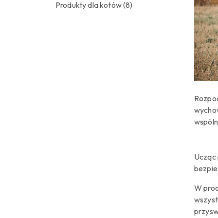
Produkty dla kotów
(8)
Rozpoc
wychow
wspóln
Ucząc 
bezpie
W proc
wszyst
przysw