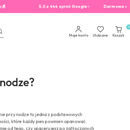
5,0 z 444 opinii Google
⭐
Darmowa dostawa od 22
0
Moje konto
Ulubione
Koszyk
 nodze?
ie przy nodze to jedna z podstawowych
ności, które każdy pies powinien opanować.
żnie od tego, czy spacerujesz po zatłoczonych