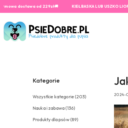
Przejdź do treści głównej
Przejdź do wyszukiwarki
Przejdź do moje konto
Przejdź do menu głównego
Przejdź do stopki
awa od 229zł
🚚
KIEŁBASKA LUB USZKO LIOFILIZOWANE od
Ja
Kategorie
2024-0
Wszystkie kategorie
(203)
Nauka i zabawa
(136)
Produkty dla psów
(89)