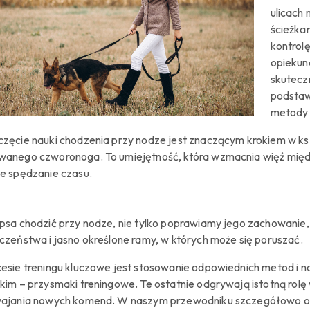
ulicach
ścieżka
kontrolę
opiekuna
skutecz
podstaw
metody 
zęcie nauki chodzenia przy nodze jest znaczącym krokiem w ks
anego czworonoga. To umiejętność, która wzmacnia więź międz
e spędzanie czasu.
psa chodzić przy nodze, nie tylko poprawiamy jego zachowanie
czeństwa i jasno określone ramy, w których może się poruszać.
esie treningu kluczowe jest stosowanie odpowiednich metod i na
kim – przysmaki treningowe. Te ostatnie odgrywają istotną rolę
ajania nowych komend. W naszym przewodniku szczegółowo om