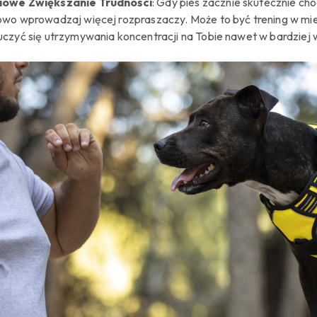
iowe Zwiększanie Trudności
: Gdy pies zacznie skutecznie c
owo wprowadzaj więcej rozpraszaczy. Może to być trening w miej
uczyć się utrzymywania koncentracji na Tobie nawet w bardziej