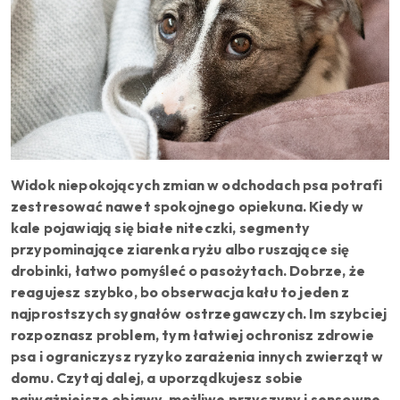
Widok niepokojących zmian w odchodach psa potrafi
zestresować nawet spokojnego opiekuna. Kiedy w
kale pojawiają się białe niteczki, segmenty
przypominające ziarenka ryżu albo ruszające się
drobinki, łatwo pomyśleć o pasożytach. Dobrze, że
reagujesz szybko, bo obserwacja kału to jeden z
najprostszych sygnałów ostrzegawczych. Im szybciej
rozpoznasz problem, tym łatwiej ochronisz zdrowie
psa i ograniczysz ryzyko zarażenia innych zwierząt w
domu. Czytaj dalej, a uporządkujesz sobie
najważniejsze objawy, możliwe przyczyny i sensowne