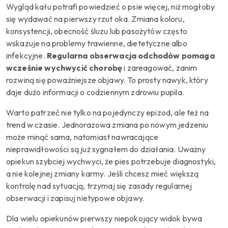
Wygląd kału potrafi powiedzieć o psie więcej, niż mogłoby
się wydawać na pierwszy rzut oka. Zmiana koloru,
konsystencji, obecność śluzu lub pasożytów często
wskazuje na problemy trawienne, dietetyczne albo
infekcyjne.
Regularna obserwacja odchodów pomaga
wcześnie wychwycić chorobę
i zareagować, zanim
rozwiną się poważniejsze objawy. To prosty nawyk, który
daje dużo informacji o codziennym zdrowiu pupila.
Warto patrzeć nie tylko na pojedynczy epizod, ale też na
trend w czasie. Jednorazowa zmiana po nowym jedzeniu
może minąć sama, natomiast nawracające
nieprawidłowości są już sygnałem do działania. Uważny
opiekun szybciej wychwyci, że pies potrzebuje diagnostyki,
a nie kolejnej zmiany karmy. Jeśli chcesz mieć większą
kontrolę nad sytuacją, trzymaj się zasady regularnej
obserwacji i zapisuj nietypowe objawy.
Dla wielu opiekunów pierwszy niepokojący widok bywa