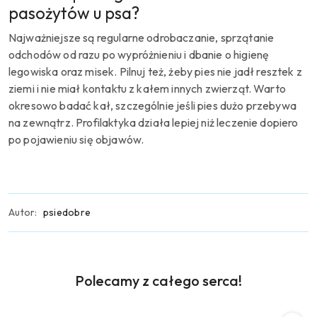
pasożytów u psa?
Najważniejsze są regularne odrobaczanie, sprzątanie
odchodów od razu po wypróżnieniu i dbanie o higienę
legowiska oraz misek. Pilnuj też, żeby pies nie jadł resztek z
ziemi i nie miał kontaktu z kałem innych zwierząt. Warto
okresowo badać kał, szczególnie jeśli pies dużo przebywa
na zewnątrz. Profilaktyka działa lepiej niż leczenie dopiero
po pojawieniu się objawów.
Autor:
psiedobre
Produkty
Polecamy z całego serca!
Pomiń karuzelę produktów
o
statusie: