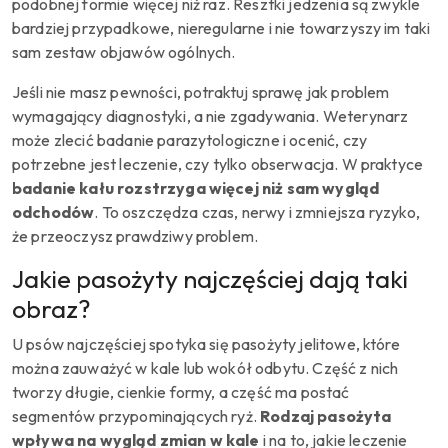
podobnej formie więcej niż raz. Resztki jedzenia są zwykle
bardziej przypadkowe, nieregularne i nie towarzyszy im taki
sam zestaw objawów ogólnych.
Jeśli nie masz pewności, potraktuj sprawę jak problem
wymagający diagnostyki, a nie zgadywania. Weterynarz
może zlecić badanie parazytologiczne i ocenić, czy
potrzebne jest leczenie, czy tylko obserwacja. W praktyce
badanie kału rozstrzyga więcej niż sam wygląd
odchodów
. To oszczędza czas, nerwy i zmniejsza ryzyko,
że przeoczysz prawdziwy problem.
Jakie pasożyty najczęściej dają taki
obraz?
U psów najczęściej spotyka się pasożyty jelitowe, które
można zauważyć w kale lub wokół odbytu. Część z nich
tworzy długie, cienkie formy, a część ma postać
segmentów przypominających ryż.
Rodzaj pasożyta
wpływa na wygląd zmian w kale
i na to, jakie leczenie