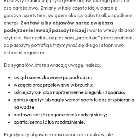
Pasożyty rzadko dają tylko jeden objaw, dlatego patrz na
psa całościowo. Zmiany w kale często idą w parze z
gorszym apetytem, świądem okolicy odbytu albo spadkiem
energii.
Zestaw kilku objawów naraz zwiększa
podejrzenie inwazji pasożytniczej
i warto wtedy działać
szybciej. Nie czekaj, aż pies sam „przejdzie” przez problem,
bo pasożyty potrafią utrzymywać się długo i stopniowo
osłabiać organizm.
Do sygnałów, które zwracają uwagę, należą:
świąd i saneczkowanie po podłodze;
wzdęcia oraz przelewanie w brzuchu;
luźniejszy kał albo naprzemienne biegunki i zaparcia;
gorszy apetyt lub nagły wzrost apetytu bez przybierania
na wadze;
matowa sierść i pogorszenie kondycji skóry;
apatia, senność lub rozdrażnienie.
Pojedynczy objaw nie musi oznaczać robaków, ale