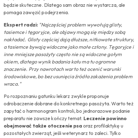
będzie skuteczne. Dlatego sam obraz nie wystarcza, ale
pomaga zawęzić podejrzenia.
Ekspert radzi:
"Najczęściej problem wywołują glisty,
tasiemce i tęgoryjce, ale objawy mogą się między sobą
nakładać. Glisty częściej dają dłuższe, nitkowate struktury,
a tasiemce bywają widoczne jako małe człony. Tęgoryjce i
inne mniejsze pasożyty często nie są widoczne gołym
okiem, dlatego wynik badania kału ma tu ogromne
znaczenie. Przy nawrotach warto też ocenić warunki
środowiskowe, bo bez usunięcia źródła zakażenia problem
wraca."
Po rozpoznaniu gatunku lekarz zwykle proponuje
odrobaczenie dobrane do konkretnego pasożyta. Warto też
zapytać o harmonogram kontroli, bo jednorazowe podanie
preparatu nie zawsze kończy temat.
Leczenie powinno
obejmować także otoczenie psa
oraz profilaktykę u
pozostałych zwierząt, jeśli weterynarz to zaleci. Tylko