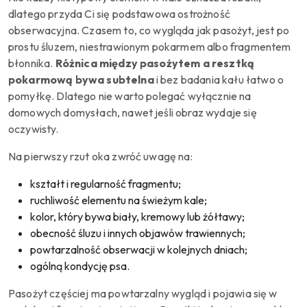
dlatego przyda Ci się podstawowa ostrożność
obserwacyjna. Czasem to, co wygląda jak pasożyt, jest po
prostu śluzem, niestrawionym pokarmem albo fragmentem
błonnika.
Różnica między pasożytem a resztką
pokarmową bywa subtelna
i bez badania kału łatwo o
pomyłkę. Dlatego nie warto polegać wyłącznie na
domowych domysłach, nawet jeśli obraz wydaje się
oczywisty.
Na pierwszy rzut oka zwróć uwagę na:
kształt i regularność fragmentu;
ruchliwość elementu na świeżym kale;
kolor, który bywa biały, kremowy lub żółtawy;
obecność śluzu i innych objawów trawiennych;
powtarzalność obserwacji w kolejnych dniach;
ogólną kondycję psa.
Pasożyt częściej ma powtarzalny wygląd i pojawia się w