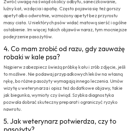
Zwróć uwagę na świąd okolicy odbytu, saneczkowanie,
luźny kał, wzdęcia i apatię. Często pojawia się też gorszy
apetyt albo odwrotnie, wzmożony apetyt bez przyrostu
masy ciała. U niektórych psów widać matową sierść i ogólne
osłabienie. Im więcej takich objawów naraz, tym mocniejsze
podejrzenie pasożytów.
4. Co mam zrobić od razu, gdy zauważę
robaki w kale psa?
Najpierw zabezpiecz świeżą próbkę kału i zrób zdjęcie, jeśli
to możliwe. Nie podawaj przypadkowych leków na własną
rękę, bo różne pasożyty wymagają innego leczenia. Umów
wizytę u weterynarza i opisz też dodatkowe objawy, takie
jak biegunka, wymioty czy świąd. Szybka diagnostyka
pozwala dobrać skuteczny preparat i ograniczyć ryzyko
nawrotu.
5. Jak weterynarz potwierdza, czy to
pasożyty?