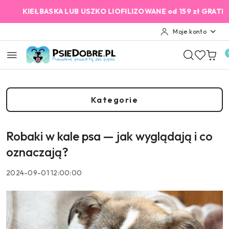
Przejdź do treści głównej
Przejdź do wyszukiwarki
Przejdź do moje konto
Przejdź do menu głównego
Przejdź do stopki
ASKA LUB USZKO LIOFILIZOWANE od 159 zł GRATIS!
2% Cash
Moje konto
Kategorie
Robaki w kale psa — jak wyglądają i co
oznaczają?
2024-09-01 12:00:00