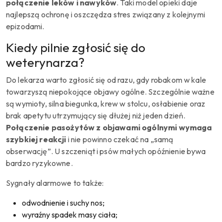
połączenie leków i nawyków
. Taki model opieki daje
najlepszą ochronę i oszczędza stres związany z kolejnymi
epizodami.
Kiedy pilnie zgłosić się do
weterynarza?
Do lekarza warto zgłosić się od razu, gdy robakom w kale
towarzyszą niepokojące objawy ogólne. Szczególnie ważne
są wymioty, silna biegunka, krew w stolcu, osłabienie oraz
brak apetytu utrzymujący się dłużej niż jeden dzień.
Połączenie pasożytów z objawami ogólnymi wymaga
szybkiej reakcji
i nie powinno czekać na „samą
obserwację”. U szczeniąt i psów małych opóźnienie bywa
bardzo ryzykowne.
Sygnały alarmowe to także:
odwodnienie i suchy nos;
wyraźny spadek masy ciała;