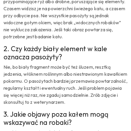
przypominające ryż albo drobne, poruszające się elementy.
Czasem widzisz je na powierzchni świeżego kału, a czasem
przy odbycie psa. Nie wszystkie pasożyty są jednak
widoczne gołym okiem, więc brak „widocznych robaków”
nie wyklucza zakażenia. Jeśli taki obraz powtarza się,
potrzebne jest badanie kału.
2. Czy każdy biały element w kale
oznacza pasożyty?
Nie, bo biały fragment może być też śluzem, resztką
jedzenia, włóknem roślinnym albo niestrawionym kawałkiem
pokarmu. O pasożytach bardziej przemawia powtarzalność,
regularny kształt i ewentualny ruch. Jeśli problem pojawia
się więcej niż raz, nie zgaduj samodzielnie. Zrób zdjęcie i
skonsultuj to z weterynarzem.
3. Jakie objawy poza kałem mogą
wskazywać na robaki?