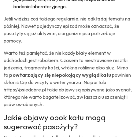
badania laboratoryjnego.
Jeśli widzisz coś takiego regularnie, nie odkładaj tematu na
później. Nawet pojedynczy epizod może oznaczać, że
pasożyty są już aktywne, a organizm psa potrzebuje
pomocy.
Warto też pamiętać, że nie każdy biały element w
odchodach jest robakiem. Czasem to niestrawione resztki
jedzenia, fragmenty kości, włókna roślinne albo śluz. Mimo
to
powtarzający się niepokojący wygląd kału
powinien
skłonić Cię do wizyty u weterynarza. Na portalu
https://psiedobre.pl takie objawy są opisywane jako sygnał,
którego nie warto bagatelizować, zwłaszcza u szczeniąt i
psów osłabionych.
Jakie objawy obok kału mogą
sugerować pasożyty?