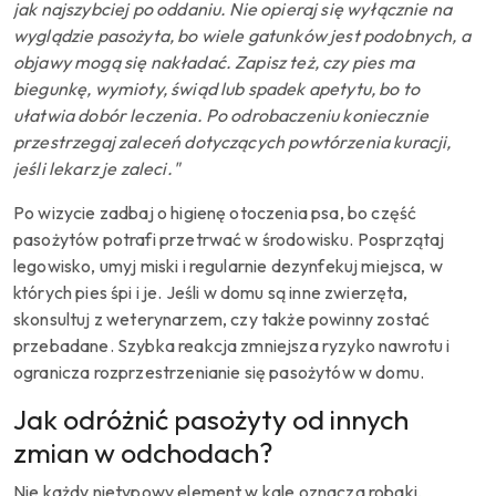
jak najszybciej po oddaniu. Nie opieraj się wyłącznie na
wyglądzie pasożyta, bo wiele gatunków jest podobnych, a
objawy mogą się nakładać. Zapisz też, czy pies ma
biegunkę, wymioty, świąd lub spadek apetytu, bo to
ułatwia dobór leczenia. Po odrobaczeniu koniecznie
przestrzegaj zaleceń dotyczących powtórzenia kuracji,
jeśli lekarz je zaleci."
Po wizycie zadbaj o higienę otoczenia psa, bo część
pasożytów potrafi przetrwać w środowisku. Posprzątaj
legowisko, umyj miski i regularnie dezynfekuj miejsca, w
których pies śpi i je. Jeśli w domu są inne zwierzęta,
skonsultuj z weterynarzem, czy także powinny zostać
przebadane. Szybka reakcja zmniejsza ryzyko nawrotu i
ogranicza rozprzestrzenianie się pasożytów w domu.
Jak odróżnić pasożyty od innych
zmian w odchodach?
Nie każdy nietypowy element w kale oznacza robaki,