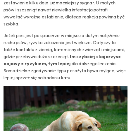
zestawienie kilku daje już mocniejszy sygnał. U małych
psów i szczeniąt nawet niewielka infestacja potrafi
wywołać wyraźne osłabienie, dlatego reakcja powinna być
szybka.
Jeżeli pies jest po spacerze w miejscu o dużym natężeniu
ruchu psów, ryzyko zakażenia jest większe. Dotyczy to
także kontaktu z ziemią, kałem innych zwierząt i miejscami,
gdzie przebywa dużo szczeniąt.
Im szybciej skojarzysz
objawy z ryzykiem, tym lepiej
dla dalszego leczenia.
Samodzielne zgadywanie typu pasożyta bywa mylące, więc
lepiej oprzeć się na badaniu kału.