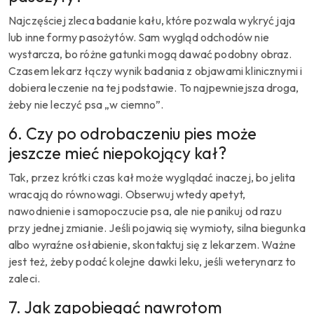
Najczęściej zleca badanie kału, które pozwala wykryć jaja
lub inne formy pasożytów. Sam wygląd odchodów nie
wystarcza, bo różne gatunki mogą dawać podobny obraz.
Czasem lekarz łączy wynik badania z objawami klinicznymi i
dobiera leczenie na tej podstawie. To najpewniejsza droga,
żeby nie leczyć psa „w ciemno”.
6. Czy po odrobaczeniu pies może
jeszcze mieć niepokojący kał?
Tak, przez krótki czas kał może wyglądać inaczej, bo jelita
wracają do równowagi. Obserwuj wtedy apetyt,
nawodnienie i samopoczucie psa, ale nie panikuj od razu
przy jednej zmianie. Jeśli pojawią się wymioty, silna biegunka
albo wyraźne osłabienie, skontaktuj się z lekarzem. Ważne
jest też, żeby podać kolejne dawki leku, jeśli weterynarz to
zaleci.
7. Jak zapobiegać nawrotom