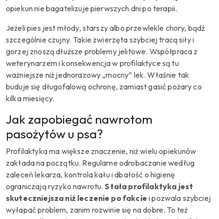
opiekun nie bagatelizuje pierwszych dni po terapii.
Jeżeli pies jest młody, starszy albo przewlekle chory, bądź
szczególnie czujny. Takie zwierzęta szybciej tracą siły i
gorzej znoszą dłuższe problemy jelitowe. Współpraca z
weterynarzem i konsekwencja w profilaktyce są tu
ważniejsze niż jednorazowy „mocny” lek. Właśnie tak
buduje się długofalową ochronę, zamiast gasić pożary co
kilka miesięcy.
Jak zapobiegać nawrotom
pasożytów u psa?
Profilaktyka ma większe znaczenie, niż wielu opiekunów
zakłada na początku. Regularne odrobaczanie według
zaleceń lekarza, kontrola kału i dbałość o higienę
ograniczają ryzyko nawrotu.
Stała profilaktyka jest
skuteczniejsza niż leczenie po fakcie
i pozwala szybciej
wyłapać problem, zanim rozwinie się na dobre. To też