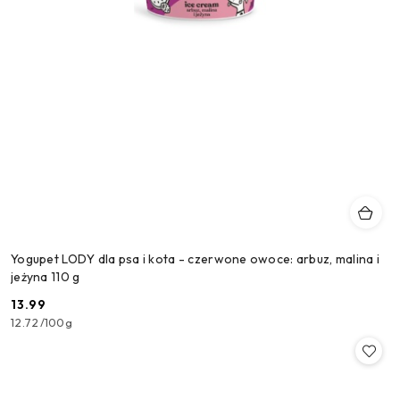
Yogupet LODY dla psa i kota - czerwone owoce: arbuz, malina i
jeżyna 110 g
13.99
Cena:
12.72
/
100g