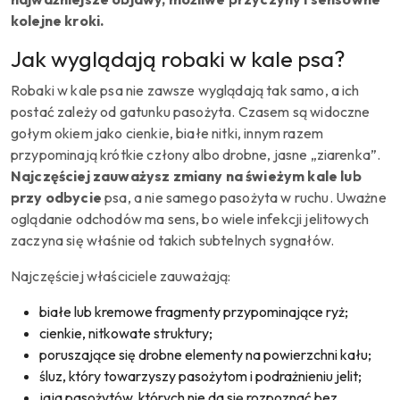
kolejne kroki.
Jak wyglądają robaki w kale psa?
Robaki w kale psa nie zawsze wyglądają tak samo, a ich
postać zależy od gatunku pasożyta. Czasem są widoczne
gołym okiem jako cienkie, białe nitki, innym razem
przypominają krótkie człony albo drobne, jasne „ziarenka”.
Najczęściej zauważysz zmiany na świeżym kale lub
przy odbycie
psa, a nie samego pasożyta w ruchu. Uważne
oglądanie odchodów ma sens, bo wiele infekcji jelitowych
zaczyna się właśnie od takich subtelnych sygnałów.
Najczęściej właściciele zauważają:
białe lub kremowe fragmenty przypominające ryż;
cienkie, nitkowate struktury;
poruszające się drobne elementy na powierzchni kału;
śluz, który towarzyszy pasożytom i podrażnieniu jelit;
jaja pasożytów, których nie da się rozpoznać bez