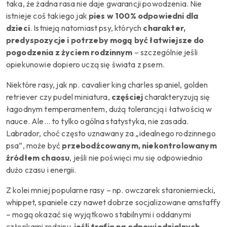
taka, że żadna rasa nie daje gwarancji powodzenia. Nie
istnieje coś takiego jak
pies w 100% odpowiedni dla
dzieci
. Istnieją natomiast psy, których
charakter,
predyspozycje i potrzeby mogą być łatwiejsze do
pogodzenia z życiem rodzinnym
– szczególnie jeśli
opiekunowie dopiero uczą się świata z psem.
Niektóre rasy, jak np. cavalier king charles spaniel, golden
retriever czy pudel miniatura,
częściej
charakteryzują się
łagodnym temperamentem, dużą tolerancją i łatwością w
nauce. Ale… to tylko ogólna statystyka, nie zasada.
Labrador, choć często uznawany za „idealnego rodzinnego
psa”, może być
przebodźcowanym, niekontrolowanym
źródłem chaosu
, jeśli nie poświęci mu się odpowiednio
dużo czasu i energii.
Z kolei mniej popularne rasy – np. owczarek staroniemiecki,
whippet, spaniele czy nawet dobrze socjalizowane amstaffy
– mogą okazać się wyjątkowo stabilnymi i oddanymi
członkami rodziny,
jeśli trafią na odpowiedzialnych