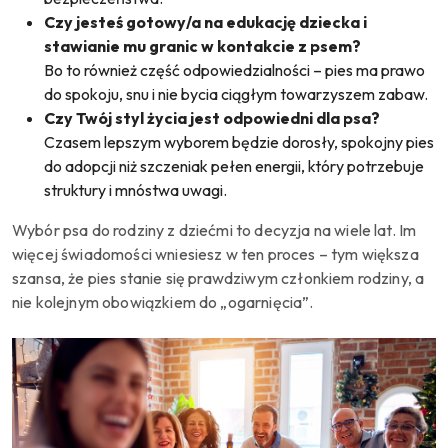
Czy jesteś gotowy/a na edukację dziecka i
stawianie mu granic w kontakcie z psem?
Bo to również część odpowiedzialności – pies ma prawo
do spokoju, snu i nie bycia ciągłym towarzyszem zabaw.
Czy Twój styl życia jest odpowiedni dla psa?
Czasem lepszym wyborem będzie dorosły, spokojny pies
do adopcji niż szczeniak pełen energii, który potrzebuje
struktury i mnóstwa uwagi.
Wybór psa do rodziny z dziećmi to decyzja na wiele lat. Im
więcej świadomości wniesiesz w ten proces – tym większa
szansa, że pies stanie się prawdziwym członkiem rodziny, a
nie kolejnym obowiązkiem do „ogarnięcia”.