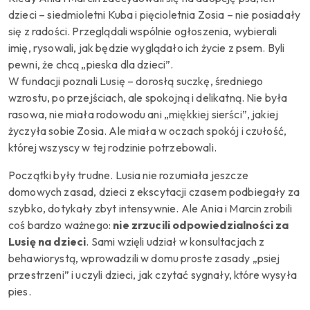
dzieci – siedmioletni Kuba i pięcioletnia Zosia – nie posiadały
się z radości. Przeglądali wspólnie ogłoszenia, wybierali
imię, rysowali, jak będzie wyglądało ich życie z psem. Byli
pewni, że chcą „pieska dla dzieci”.
W fundacji poznali Lusię – dorosłą suczkę, średniego
wzrostu, po przejściach, ale spokojną i delikatną. Nie była
rasowa, nie miała rodowodu ani „miękkiej sierści”, jakiej
życzyła sobie Zosia. Ale miała w oczach spokój i czułość,
której wszyscy w tej rodzinie potrzebowali.
Początki były trudne. Lusia nie rozumiała jeszcze
domowych zasad, dzieci z ekscytacji czasem podbiegały za
szybko, dotykały zbyt intensywnie. Ale Ania i Marcin zrobili
coś bardzo ważnego:
nie zrzucili odpowiedzialności za
Lusię na dzieci
. Sami wzięli udział w konsultacjach z
behawiorystą, wprowadzili w domu proste zasady „psiej
przestrzeni” i uczyli dzieci, jak czytać sygnały, które wysyła
pies.