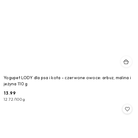
Yogupet LODY dla psa i kota - czerwone owoce: arbuz, malina i
jeżyna 110 g
13.99
Cena:
12.72
/
100g