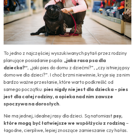
To jedno z najczęściej wyszukiwanych pytań przez rodziny
planujące posiadanie pupila:
„jaka rasa psa dla
dziecka?”
, „jaki pies do domu z dziećmi?”, „czy istnieją psy
domowe dla dzieci?”. I choć brzmi niewinnie, kryje się za nim
bardzo ważne przesłanie, które warto podkreślić od
samego początku:
pies nigdy nie jest dla dziecka – pies
jest dla całej rodziny, a opieka nad nim zawsze
spoczywa na dorosłych
.
Nie ma jednej, idealnej rasy dla dzieci. Są natomiast
psy,
które mogą być łatwiejsze we współżyciu z rodziną
–
łagodne, cierpliwe, lepiej znoszące zamieszanie czy hałas.