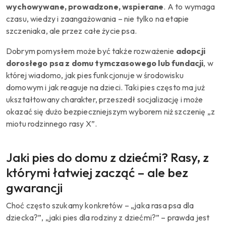
wychowywane, prowadzone, wspierane
. A to wymaga
czasu, wiedzy i zaangażowania – nie tylko na etapie
szczeniaka, ale przez całe życie psa.
Dobrym pomysłem może być także rozważenie
adopcji
dorosłego psa z domu tymczasowego lub fundacji
, w
której wiadomo, jak pies funkcjonuje w środowisku
domowym i jak reaguje na dzieci. Taki pies często ma już
ukształtowany charakter, przeszedł socjalizację i może
okazać się dużo bezpieczniejszym wyborem niż szczenię „z
miotu rodzinnego rasy X”.
Jaki pies do domu z dziećmi? Rasy, z
którymi łatwiej zacząć – ale bez
gwarancji
Choć często szukamy konkretów – „jaka rasa psa dla
dziecka?”, „jaki pies dla rodziny z dziećmi?” – prawda jest