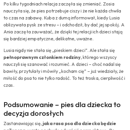
Po kilku tygodniach relacja zaczęła się zmieniać. Zosia
nauczyła się, że pies potrzebuje ciszy i że nie każda chwila
to czas na zabawę. Kuba z dumą informował, kiedy Lusia
oblizywała pysk ze stresu – i odchodził, by dać jej spokój. A
Ania zaczęła zauważać, że dzięki tej relacji ich dzieci stają
się bardziej empatyczne, delikatne, uważne.
Lusia nigdy nie stała się „pieskiem dzieci”. Ale stała się
pełnoprawnym członkiem rodziny
, którego wszyscy
nauczyli się szanować i rozumieć. A dzieci – choć nadal się
bawiły, przytulały i mówiły „kocham cię” – już wiedziały, że
miłość do psa to nie tylko radość. To też troska, cierpliwość i
czas.
Podsumowanie – pies dla dziecka to
decyzja dorosłych
Zastanawiając się,
jaka rasa psa dla dziecka będzie