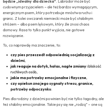
będzie „idealny dla dziecka”
. Labrador może być
cudownym przyjacielem – ale też bardzo wymagającym,
energicznym psem, który potrzebuje mnóstwa ruchu i
granic. Z kolei owczarek niemiecki może być stabilnym
stróżem – albo psem lękowym, który źle znosi chaos
domowy. Rasa to tylko punkt wyjścia, nie gotowe
rozwiązanie.
To, co naprawdę ma znaczenie, to:
czy pies przeszedł odpowiednią socjalizację z
dziećmi
,
jak reaguje na dotyk, hałas, nagłe zmiany
i bliskość
ruchliwych osób,
jakie ma potrzeby emocjonalne i fizyczne
,
czy opiekun zna jego sygnały stresu, granice,
potrzeby odpoczynku
.
Pies dla rodziny z dziećmi powinien być nie tylko łagodny, ale
też stabilny emocjonalnie. Takie psy się nie „rodzą” – one są