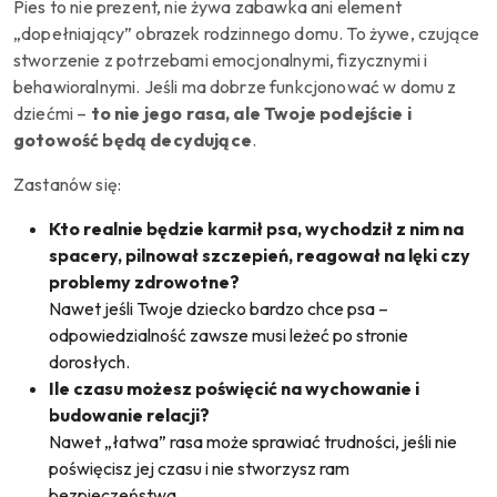
Pies to nie prezent, nie żywa zabawka ani element
„dopełniający” obrazek rodzinnego domu. To żywe, czujące
stworzenie z potrzebami emocjonalnymi, fizycznymi i
behawioralnymi. Jeśli ma dobrze funkcjonować w domu z
dziećmi –
to nie jego rasa, ale Twoje podejście i
gotowość będą decydujące
.
Zastanów się:
Kto realnie będzie karmił psa, wychodził z nim na
spacery, pilnował szczepień, reagował na lęki czy
problemy zdrowotne?
Nawet jeśli Twoje dziecko bardzo chce psa –
odpowiedzialność zawsze musi leżeć po stronie
dorosłych.
Ile czasu możesz poświęcić na wychowanie i
budowanie relacji?
Nawet „łatwa” rasa może sprawiać trudności, jeśli nie
poświęcisz jej czasu i nie stworzysz ram
bezpieczeństwa.