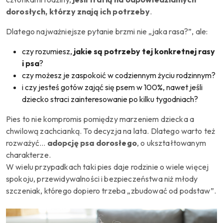
dorosłych, którzy znają ich potrzeby
.
Dlatego najważniejsze pytanie brzmi nie „jaka rasa?”, ale:
czy rozumiesz,
jakie są potrzeby tej konkretnej rasy
i psa
?
czy możesz je zaspokoić w codziennym życiu rodzinnym?
i czy jesteś gotów zająć się psem w 100%, nawet jeśli
dziecko straci zainteresowanie po kilku tygodniach?
Pies to nie kompromis pomiędzy marzeniem dziecka a
chwilową zachcianką. To decyzja na lata. Dlatego warto też
rozważyć…
adopcję psa dorosłego
, o ukształtowanym
charakterze.
W wielu przypadkach taki pies daje rodzinie o wiele więcej
spokoju, przewidywalności i bezpieczeństwa niż młody
szczeniak, którego dopiero trzeba „zbudować od podstaw”.