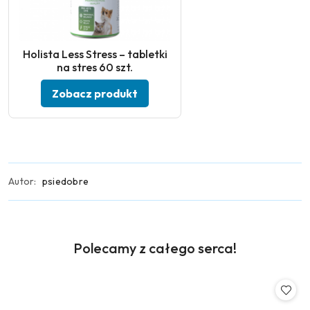
Holista Less Stress – tabletki
na stres 60 szt.
Zobacz produkt
Autor:
psiedobre
Produkty
Polecamy z całego serca!
Pomiń karuzelę produktów
o
statusie: