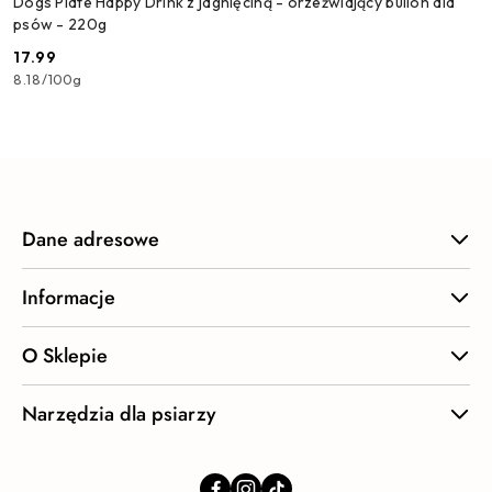
Dogs Plate Happy Drink z jagnięciną - orzeźwiający bulion dla
psów - 220g
17.99
Cena:
8.18
/
100g
Dane adresowe
Informacje
O Sklepie
Narzędzia dla psiarzy