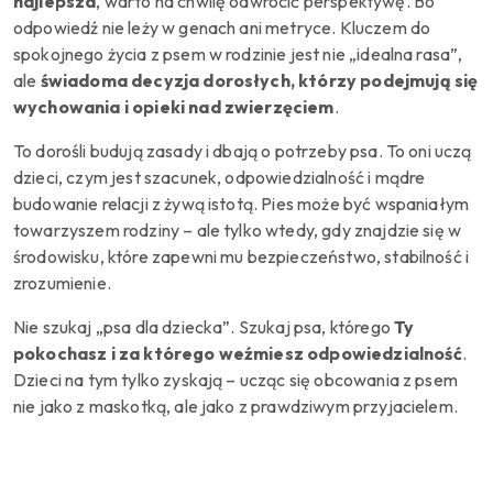
najlepsza
, warto na chwilę odwrócić perspektywę. Bo
odpowiedź nie leży w genach ani metryce. Kluczem do
spokojnego życia z psem w rodzinie jest nie „idealna rasa”,
ale
świadoma decyzja dorosłych, którzy podejmują się
wychowania i opieki nad zwierzęciem
.
To dorośli budują zasady i dbają o potrzeby psa. To oni uczą
dzieci, czym jest szacunek, odpowiedzialność i mądre
budowanie relacji z żywą istotą. Pies może być wspaniałym
towarzyszem rodziny – ale tylko wtedy, gdy znajdzie się w
środowisku, które zapewni mu bezpieczeństwo, stabilność i
zrozumienie.
Nie szukaj „psa dla dziecka”. Szukaj psa, którego
Ty
pokochasz i za którego weźmiesz odpowiedzialność
.
Dzieci na tym tylko zyskają – ucząc się obcowania z psem
nie jako z maskotką, ale jako z prawdziwym przyjacielem.