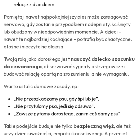
relację z dzieckiem.
Pamiętaj: nawet najspokojniejszy pies może zareagować
nerwowo, gdy zostanie przypadkiem nadepnięty, ściśnięty
lub obudzony w nieodpowiednim momencie. A dzieci –
nawet te najbardziej kochające – potrafią być chaotyczne,
głośne i nieczytelne dla psa.
Twoją rolą jako dorosłego jest
nauczyć dziecko szacunku
do czworonoga
, obserwować sygnały ostrzegawcze i
budować relację opartą na zrozumieniu, a nie wymaganiu.
Warto ustalić domowe zasady, np.:
„Nie przeszkadzamy psu, gdy śpi lub je”,
„Nie przytulamy psa, jeśli się odsuwa”,
„Zawsze pytamy dorosłego, zanim coś damy psu”.
Takie podejście buduje nie tylko
bezpieczną więź
, ale też
uczy dzieci uważności, empatii i konsekwencji. A przecież