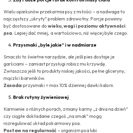
Wielu opiekunów przekarmia psy z miłości – a nadwaga to
najczęstszy „ukryty” problem zdrowotny. Porcje powinny
być dostosowane do
wieku, wagi i poziomu aktywności
psa
. Lepiej dać mniej, a wartościowo, niż więcej byle czego.
Przysmaki „byle jakie” i w nadmiarze
Smaczki to świetne narzędzie, ale jeśli pies dostaje je
garściami – zamiast przysługi robisz mu krzywdę.
Zwłaszcza jeśli to produkty niskiej jakości, pełne gliceryny,
mączki i barwników.
Zasada:
przysmaki = max 10% dziennej dawki kalorii.
Brak rutyny żywieniowej
Karmienie o różnych porach, zmiany karmy „z dnia na dzień”
czy ciągłe dokładanie czegoś „na smak” mogą
rozregulować układ pokarmowy psa.
Postaw na regularność
– organizm psa lubi