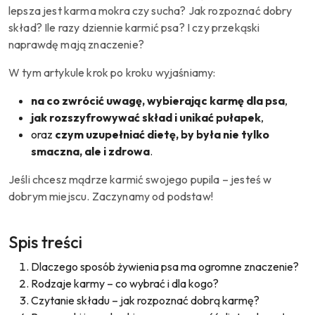
lepsza jest karma mokra czy sucha? Jak rozpoznać dobry
skład? Ile razy dziennie karmić psa? I czy przekąski
naprawdę mają znaczenie?
W tym artykule krok po kroku wyjaśniamy:
na co zwrócić uwagę, wybierając karmę dla psa
,
jak rozszyfrowywać skład i unikać pułapek
,
oraz
czym uzupełniać dietę, by była nie tylko
smaczna, ale i zdrowa
.
Jeśli chcesz mądrze karmić swojego pupila – jesteś w
dobrym miejscu. Zaczynamy od podstaw!
Spis treści
Dlaczego sposób żywienia psa ma ogromne znaczenie?
Rodzaje karmy – co wybrać i dla kogo?
Czytanie składu – jak rozpoznać dobrą karmę?