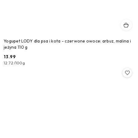
Yogupet LODY dla psa i kota - czerwone owoce: arbuz, malina i
jeżyna 110 g
13.99
Cena:
12.72
/
100g