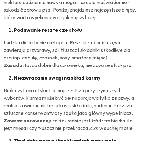
niektóre codzienne nawyki mogą – często nieświadomie –
szkodzić zdrowiu psa. Poniżej znajdziesz najczęstsze błędy,
które warto wyeliminować jak najszybciej.
Podawanie resztek ze stołu
Ludzka dieta to nie dieta psa. Resztki z obiadu często
zawierają przyprawy, sól, tłuszcz i składniki szkodliwe dla
psa (np. cebulę, czosnek, sosy, smażone mięso).
Zasada:
to, co dobre dla człowieka, nie zawsze służy psu.
Niezwracanie uwagi na skład karmy
Brak czytania etykiet to najczęstsza przyczyna złych
wyborów. Karma może być pełnoporcjowa tylko z nazwy, a
realnie zawierać niskiej jakości składniki, nadmiar tłuszczu,
sztuczne konserwanty czy zboża jako główny wypełniacz.
Zawsze sprawdzaj:
co dokładnie jest źródłem białka, ile
jest mięsa i czy tłuszcz nie przekracza 25% w suchej masie.
Zbyt duże porcje i brak kontroli masy ciała