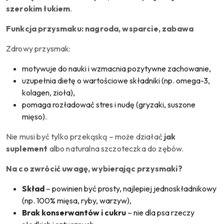
szerokim łukiem
.
Funkcja przysmaku: nagroda, wsparcie, zabawa
Zdrowy przysmak:
motywuje do nauki i wzmacnia pozytywne zachowanie,
uzupełnia dietę o wartościowe składniki (np. omega-3,
kolagen, zioła),
pomaga rozładować stres i nudę (gryzaki, suszone
mięso).
Nie musi być tylko przekąską – może działać
jak
suplement
albo naturalna szczoteczka do zębów.
Na co zwrócić uwagę, wybierając przysmaki?
Skład
– powinien być prosty, najlepiej jednoskładnikowy
(np. 100% mięsa, ryby, warzyw),
Brak konserwantów i cukru
– nie dla psa rzeczy