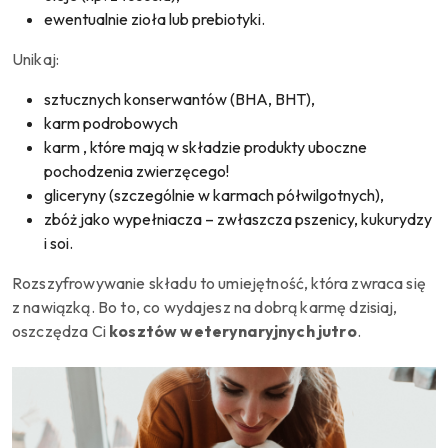
ewentualnie zioła lub prebiotyki.
Unikaj:
sztucznych konserwantów (BHA, BHT),
karm podrobowych
karm , które mają w składzie produkty uboczne
pochodzenia zwierzęcego!
gliceryny (szczególnie w karmach półwilgotnych),
zbóż jako wypełniacza – zwłaszcza pszenicy, kukurydzy
i soi.
Rozszyfrowywanie składu to umiejętność, która zwraca się
z nawiązką. Bo to, co wydajesz na dobrą karmę dzisiaj,
oszczędza Ci
kosztów weterynaryjnych jutro
.