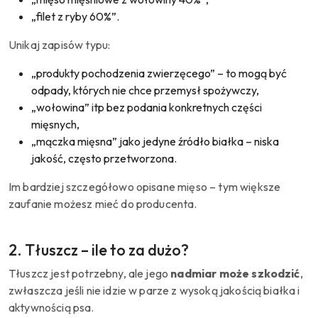
„filet z ryby 60%”.
Unikaj zapisów typu:
„produkty pochodzenia zwierzęcego” – to mogą być
odpady, których nie chce przemysł spożywczy,
„wołowina” itp bez podania konkretnych części
mięsnych,
„mączka mięsna” jako jedyne źródło białka – niska
jakość, często przetworzona.
Im bardziej szczegółowo opisane mięso – tym większe
zaufanie możesz mieć do producenta.
2. Tłuszcz – ile to za dużo?
Tłuszcz jest potrzebny, ale jego
nadmiar może szkodzić
,
zwłaszcza jeśli nie idzie w parze z wysoką jakością białka i
aktywnością psa.