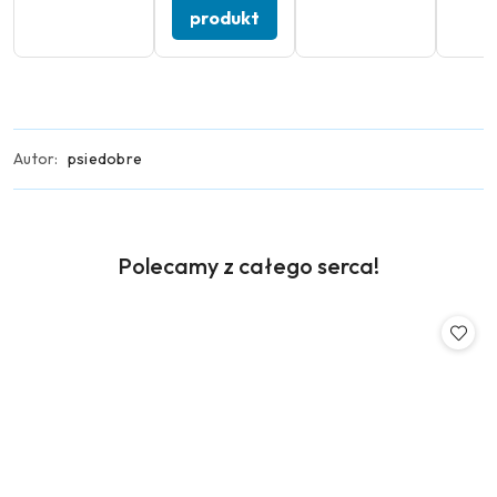
produkt
Autor:
psiedobre
Produkty
Polecamy z całego serca!
Pomiń karuzelę produktów
o
statusie: