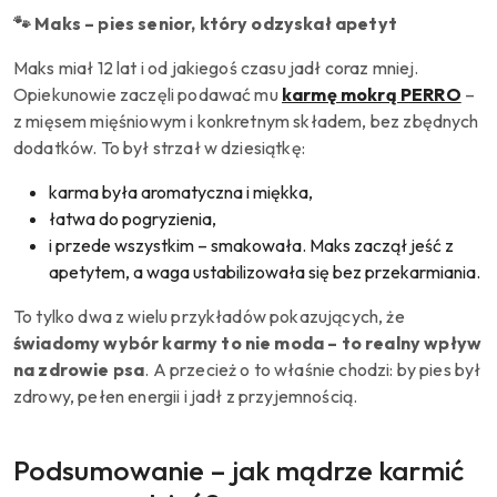
🐾 Maks – pies senior, który odzyskał apetyt
Maks miał 12 lat i od jakiegoś czasu jadł coraz mniej.
Opiekunowie zaczęli podawać mu
karmę mokrą PERRO
–
z mięsem mięśniowym i konkretnym składem, bez zbędnych
dodatków. To był strzał w dziesiątkę:
karma była aromatyczna i miękka,
łatwa do pogryzienia,
i przede wszystkim – smakowała. Maks zaczął jeść z
apetytem, a waga ustabilizowała się bez przekarmiania.
To tylko dwa z wielu przykładów pokazujących, że
świadomy wybór karmy to nie moda – to realny wpływ
na zdrowie psa
. A przecież o to właśnie chodzi: by pies był
zdrowy, pełen energii i jadł z przyjemnością.
Podsumowanie – jak mądrze karmić