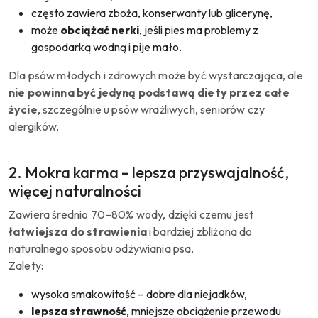
często zawiera zboża, konserwanty lub glicerynę,
może
obciążać nerki
, jeśli pies ma problemy z
gospodarką wodną i pije mało.
Dla psów młodych i zdrowych może być wystarczająca, ale
nie powinna być jedyną podstawą diety przez całe
życie
, szczególnie u psów wrażliwych, seniorów czy
alergików.
2. Mokra karma – lepsza przyswajalność,
więcej naturalności
Zawiera średnio 70–80% wody, dzięki czemu jest
łatwiejsza do strawienia
i bardziej zbliżona do
naturalnego sposobu odżywiania psa.
Zalety:
wysoka smakowitość – dobre dla niejadków,
lepsza strawność
, mniejsze obciążenie przewodu