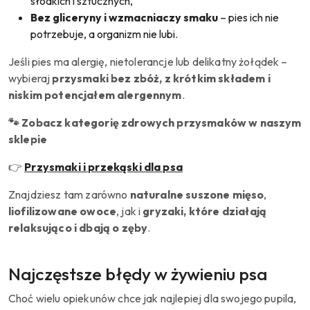
słodkich i sztucznych,
Bez gliceryny i wzmacniaczy smaku
– pies ich nie
potrzebuje, a organizm nie lubi.
Jeśli pies ma alergię, nietolerancje lub delikatny żołądek –
wybieraj
przysmaki bez zbóż, z krótkim składem i
niskim potencjałem alergennym
.
🐾 Zobacz kategorię zdrowych przysmaków w naszym
sklepie
👉
Przysmaki i przekąski dla psa
Znajdziesz tam zarówno
naturalne suszone mięso
,
liofilizowane owoce
, jak i
gryzaki, które działają
relaksująco i dbają o zęby
.
Najczęstsze błędy w żywieniu psa
Choć wielu opiekunów chce jak najlepiej dla swojego pupila,