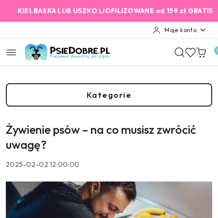
Przejdź do treści głównej
Przejdź do wyszukiwarki
Przejdź do moje konto
Przejdź do menu głównego
Przejdź do stopki
SKA LUB USZKO LIOFILIZOWANE od 159 zł GRATIS!
2% Cashb
Moje konto
Kategorie
Żywienie psów – na co musisz zwrócić
uwagę?
2025-02-02 12:00:00