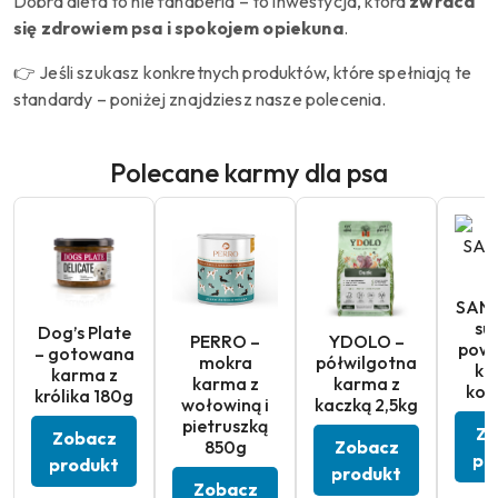
Dobra dieta to nie fanaberia – to inwestycja, która
zwraca
się zdrowiem psa i spokojem opiekuna
.
👉 Jeśli szukasz konkretnych produktów, które spełniają te
standardy – poniżej znajdziesz nasze polecenia.
Polecane karmy dla psa
SAN
su
Dog’s Plate
PERRO –
YDOLO –
powi
– gotowana
mokra
półwilgotna
ka
karma z
karma z
karma z
kon
królika 180g
wołowiną i
kaczką 2,5kg
pietruszką
Zo
Zobacz
850g
Zobacz
pr
produkt
produkt
Zobacz