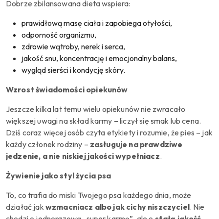
Dobrze zbilansowana dieta wspiera:
prawidłową masę ciała i zapobiega otyłości,
odporność organizmu,
zdrowie wątroby, nerek i serca,
jakość snu, koncentrację i emocjonalny balans,
wygląd sierści i kondycję skóry.
Wzrost świadomości opiekunów
Jeszcze kilka lat temu wielu opiekunów nie zwracało
większej uwagi na skład karmy – liczył się smak lub cena.
Dziś coraz więcej osób czyta etykiety i rozumie, że pies – jak
każdy członek rodziny –
zasługuje na prawdziwe
jedzenie, a nie niskiej jakości wypełniacz
.
Żywienie jako styl życia psa
To, co trafia do miski Twojego psa każdego dnia, może
działać jak
wzmacniacz albo jak cichy niszczyciel
. Nie
chodzi o jednorazową „super karmę”, ale o
stałą jakość
,