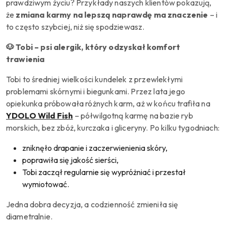
prawdziwym życiu? Przykłady naszych klientów pokazują,
że
zmiana karmy na lepszą naprawdę ma znaczenie
– i
to często szybciej, niż się spodziewasz.
🐶 Tobi – psi alergik, który odzyskał komfort
trawienia
Tobi to średniej wielkości kundelek z przewlekłymi
problemami skórnymi i biegunkami. Przez lata jego
opiekunka próbowała różnych karm, aż w końcu trafiła na
YDOLO Wild Fish
– półwilgotną karmę na bazie ryb
morskich, bez zbóż, kurczaka i gliceryny. Po kilku tygodniach:
zniknęło drapanie i zaczerwienienia skóry,
poprawiła się jakość sierści,
Tobi zaczął regularnie się wypróżniać i przestał
wymiotować.
Jedna dobra decyzja, a codzienność zmieniła się
diametralnie.