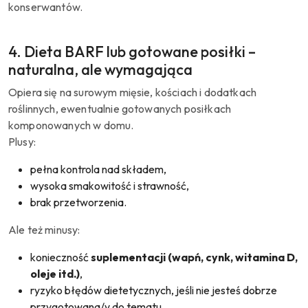
konserwantów.
4. Dieta BARF lub gotowane posiłki –
naturalna, ale wymagająca
Opiera się na surowym mięsie, kościach i dodatkach
roślinnych, ewentualnie gotowanych posiłkach
komponowanych w domu.
Plusy:
pełna kontrola nad składem,
wysoka smakowitość i strawność,
brak przetworzenia.
Ale też minusy:
konieczność
suplementacji (wapń, cynk, witamina D,
oleje itd.)
,
ryzyko błędów dietetycznych, jeśli nie jesteś dobrze
przygotowana/y do tematu.