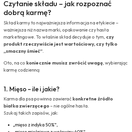
Czytanie składu – jak rozpoznać
dobrą karmę?
Skład karmy to najważniejsza informacja na etykiecie –
ważniejsza niż nazwa marki, opakowanie czy hasła
marketingowe. To właśnie skład decyduje o tym,
czy
produkt rzeczywiście jest wartościowy, czy tylko
„smaczny śmieć”
.
Oto, na co
koniecznie musisz zwrócić uwagę
, wybierając
karmę codzienną:
1. Mięso – ile i jakie?
Karma dla psa powinna zawierać
konkretne źródło
białka zwierzęcego
– nie ogólne hasła.
Szukaj takich zapisów, jak:
„mięso z indyka 50%”,
„mięso mięśniowe z wołowiny 40%”,