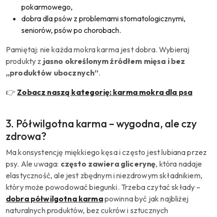
pokarmowego,
dobra dla psów z problemami stomatologicznymi,
seniorów, psów po chorobach.
Pamiętaj: nie każda mokra karma jest dobra. Wybieraj
produkty z
jasno określonym źródłem mięsa i bez
„produktów ubocznych”
.
👉
Zobacz naszą kategorię: karma mokra dla psa
3. Półwilgotna karma – wygodna, ale czy
zdrowa?
Ma konsystencję miękkiego kęsa i często jest lubiana przez
psy. Ale uwaga:
często zawiera glicerynę
, która nadaje
elastyczność, ale jest zbędnym i niezdrowym składnikiem,
który może powodować biegunki. Trzeba czytać składy –
dobra półwilgotna karma
powinna być jak najbliżej
naturalnych produktów, bez cukrów i sztucznych