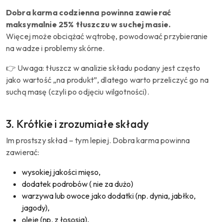
Dobra karma codzienna powinna zawierać
maksymalnie 25% tłuszczu w suchej masie.
Więcej może obciążać wątrobę, powodować przybieranie
na wadze i problemy skórne.
👉 Uwaga: tłuszcz w analizie składu podany jest często
jako wartość „na produkt”, dlatego warto przeliczyć go na
suchą masę (czyli po odjęciu wilgotności).
3. Krótkie i zrozumiałe składy
Im prostszy skład – tym lepiej. Dobra karma powinna
zawierać:
wysokiej jakości mięso,
dodatek podrobów ( nie za dużo)
warzywa lub owoce jako dodatki (np. dynia, jabłko,
jagody),
oleje (np. z łososia),