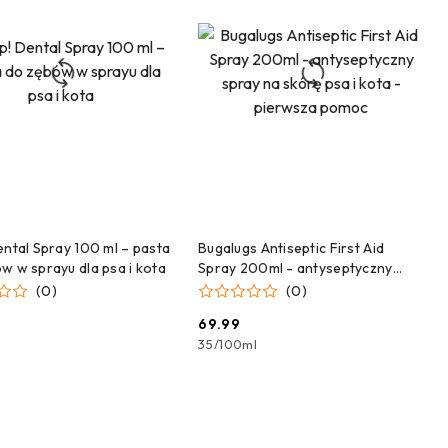
DODAJ DO KOSZYKA
DODAJ DO KOSZYKA
ental Spray 100 ml – pasta
Bugalugs Antiseptic First Aid
w w sprayu dla psa i kota
Spray 200ml - antyseptyczny
spray na skórę psa i kota -
(0)
(0)
pierwsza pomoc
69.99
Cena:
35
/
100ml