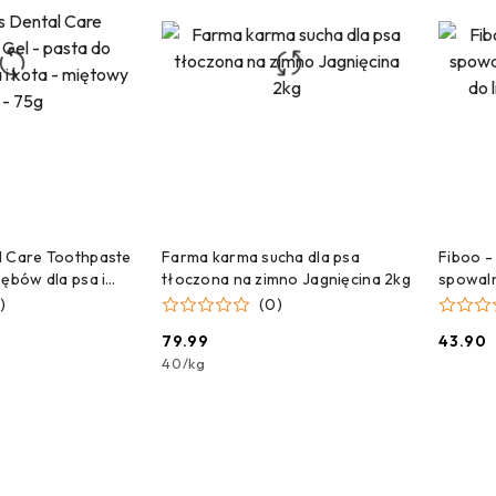
 DO KOSZYKA
DODAJ DO KOSZYKA
l Care Toothpaste
Farma karma sucha dla psa
Fiboo -
zębów dla psa i
tłoczona na zimno Jagnięcina 2kg
spowaln
żel - 75g
lizania 
)
(0)
79.99
43.90
Cena:
Cena:
40
/
kg