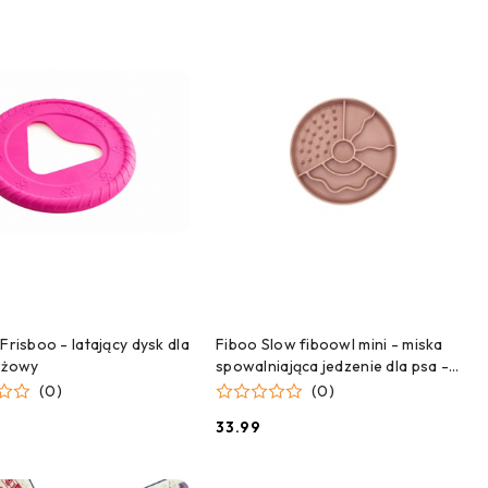
DODAJ DO KOSZYKA
DODAJ DO KOSZYKA
Frisboo - latający dysk dla
Fiboo Slow fiboowl mini - miska
óżowy
spowalniająca jedzenie dla psa -
różowa
(0)
(0)
33.99
Cena: