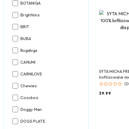
Producent:
BOTANIQA
Producent:
Brightkins
Producent:
BRIT
Producent:
BUBA
Producent:
Bugalugs
Producent:
CANUMI
DODAJ
SYTA MICHA FR
Producent:
CARNILOVE
liofilizowane m
90g
(0
Producent:
Chewies
39.99
Cena:
Producent:
Coockoo
Producent:
Doggy Man
Producent:
DOGS PLATE