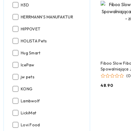
Producent:
H3D
Producent:
HERRMANN'S MANUFAKTUR
Producent:
HIPPOVET
Producent:
HOLISTA Pets
Producent:
Hug Smart
DODAJ
Fiboo Slow Fib
Producent:
IcePaw
Spowalniająca J
zielony
(0
Producent:
jw pets
48.90
Cena:
Producent:
KONG
Producent:
Lambwolf
Producent:
LickiMat
Producent:
Lovi Food