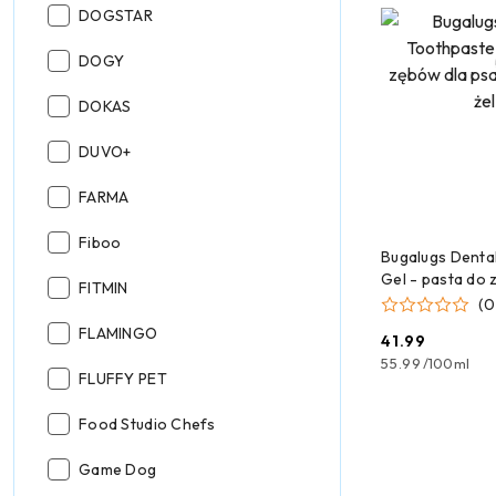
Producent:
DOGSTAR
Producent:
DOGY
Producent:
DOKAS
Producent:
DUVO+
Producent:
FARMA
Producent:
Fiboo
DODAJ
Bugalugs Denta
Gel - pasta do 
Producent:
FITMIN
kota - miętowy 
(0
Producent:
FLAMINGO
41.99
Cena:
55.99
/
100ml
Producent:
FLUFFY PET
Producent:
Food Studio Chefs
Producent:
Game Dog