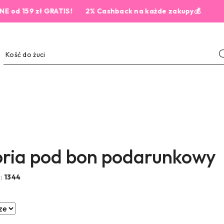
zł GRATIS!
2% Cashback na każde zakupy💰
ria pod bon podarunkowy
w:
1344