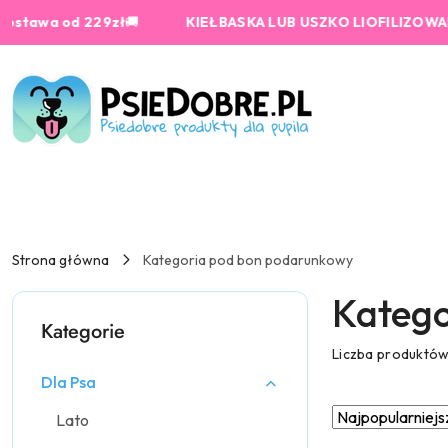
Przejdź do treści głównej
Przejdź do wyszukiwarki
Przejdź do moje konto
Przejdź do menu głównego
Przejdź do stopki
d 229zł
🚚
KIEŁBASKA LUB USZKO LIOFILIZOWANE od 159 
Strona główna
Kategoria pod bon podarunkowy
Katego
Kategorie
Liczba produktó
Dla Psa
Zastosowano
Sortuj
Lato
według
sortowanie: