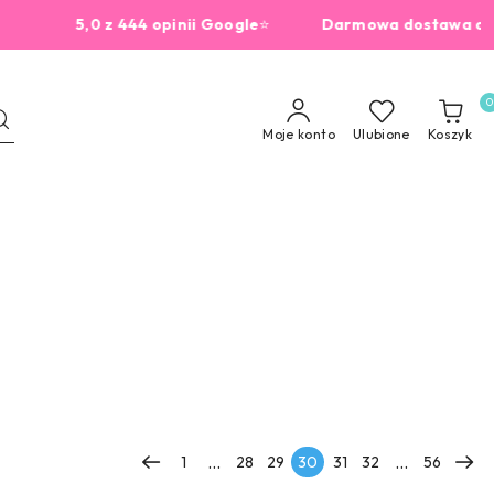
5,0 z 444 opinii Google
⭐
Darmowa dostawa od 229zł
0
Moje konto
Ulubione
Koszyk
...
...
1
28
29
30
31
32
56