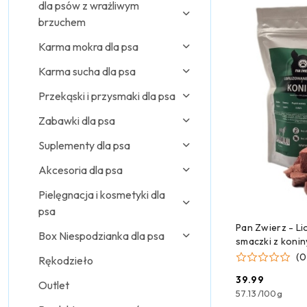
dla psów z wrażliwym
Najpopularniejsz
brzuchem
Karma mokra dla psa
Karma sucha dla psa
Przekąski i przysmaki dla psa
Zabawki dla psa
Suplementy dla psa
Akcesoria dla psa
Pielęgnacja i kosmetyki dla
psa
DODAJ
Pan Zwierz - Li
Box Niespodzianka dla psa
smaczki z koni
(0
Rękodzieło
39.99
Outlet
Cena:
57.13
/
100g