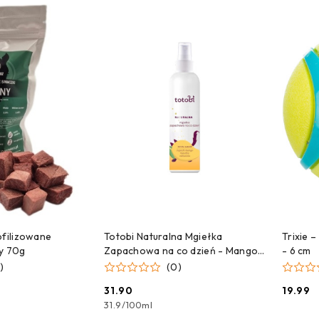
e.
 DO KOSZYKA
DODAJ DO KOSZYKA
ofilizowane
Totobi Naturalna Mgiełka
Trixie 
ny 70g
Zapachowa na co dzień - Mango
- 6 cm
- 100 ml
)
(0)
31.90
19.99
Cena:
Cena:
31.9
/
100ml