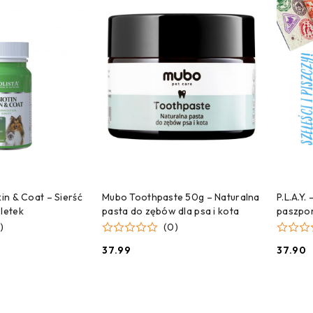
 DO KOSZYKA
DODAJ DO KOSZYKA
kin & Coat – Sierść
Mubo Toothpaste 50g – Naturalna
P.L.A.Y.
bletek
pasta do zębów dla psa i kota
paszpo
)
(0)
37.99
37.90
Cena:
Cena: