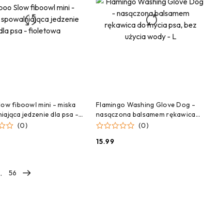
DODAJ DO KOSZYKA
DODAJ DO KOSZYKA
low fiboowl mini - miska
Flamingo Washing Glove Dog -
iająca jedzenie dla psa -
nasączona balsamem rękawica
wa
do mycia psa, bez użycia wody - L
(0)
(0)
15.99
Cena:
.
56