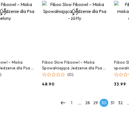
 DO KOSZYKA
DODAJ DO KOSZYKA
oowl – Miska
Fiboo Slow Fiboowl – Miska
Fiboo S
edzenie dla Psa -
Spowalniająca Jedzenie dla Psa -
spowaln
żółty
fioleto
)
(0)
48.90
33.99
Cena:
Cena:
...
..
1
28
29
30
31
32