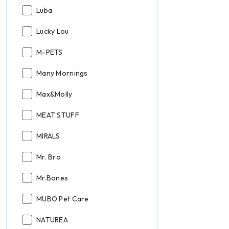
Producent:
Luba
Producent:
Lucky Lou
Producent:
M-PETS
Producent:
Many Mornings
Producent:
Max&Molly
Producent:
MEAT STUFF
Producent:
MIRALS
Producent:
Mr. Bro
Producent:
Mr.Bones
Producent:
MUBO Pet Care
Producent:
NATUREA