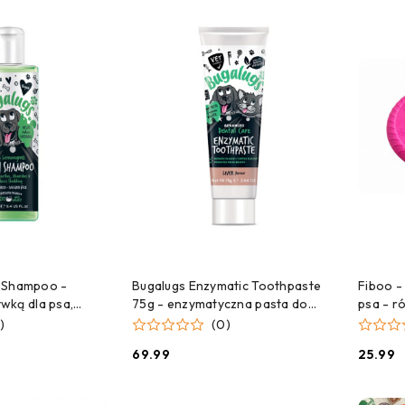
 DO KOSZYKA
DODAJ DO KOSZYKA
 1 Shampoo -
Bugalugs Enzymatic Toothpaste
Fiboo - 
wką dla psa,
75g - enzymatyczna pasta do
psa - r
ypadanie sierści,
zębów dla psa i kota, o smaku
)
(0)
wątróbki
69.99
25.99
Cena:
Cena: