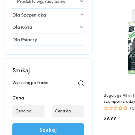
Produkty wg. rasy psów
Dla Szczeniaka
Dla Kota
Dla Psiarzy
Szukaj
DODAJ
Bugalugs All in
Cena
szampon z odży
zmniejszający w
(0
koncentrat 1:10
39.99
Cena:
Szukaj