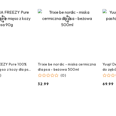
 DO KOSZYKA
DODAJ DO KOSZYKA
EEZY Pure 100%
Trixie be nordic - miska cermiczna
Yuup! D
ięso z kozy dla psa
dla psa - beżowa 500ml
do zębó
)
(0)
32.99
69.99
Cena:
Cena: