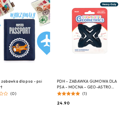
DODAJ DO KOSZYKA
DODAJ DO KOSZYKA
 - zabawka dla psa - psi
PDH - ZABAWKA GUMOWA DLA
rt
PSA - MOCNA - GEO-ASTRO
ROLLY - GRANATOWA
(0)
(1)
24.90
Cena: