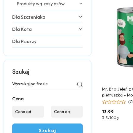
Produkty wg. rasy psów
Dla Szczeniaka
Dla Kota
Dla Psiarzy
Szukaj
CZEKAMY 
Mr. Bro Jeleń z 
pietruszką – M
Cena
karma mokra -
(0
13.99
Cena:
3.5
/
100g
Szukaj