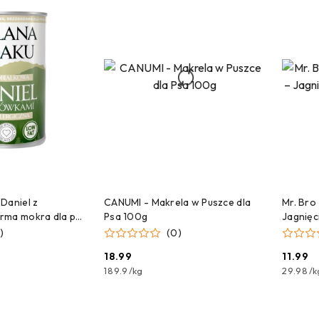
NA DOSTAWĘ!
CZEKAMY NA DOSTAWĘ!
C
Daniel z
CANUMI - Makrela w Puszce dla
Mr. Bro
rma mokra dla psa
Psa 100g
Jagnięc
)
(0)
18.99
11.99
Cena:
Cena:
189.9
/
kg
29.98
/
k