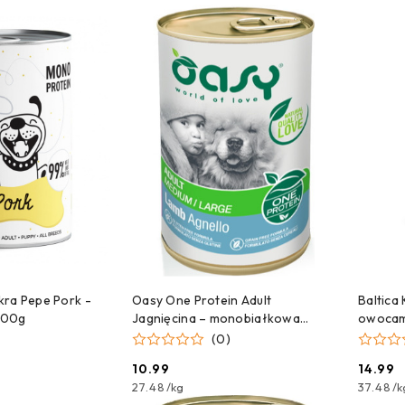
e.
NA DOSTAWĘ!
CZEKAMY NA DOSTAWĘ!
C
ra Pepe Pork -
Oasy One Protein Adult
Baltica
400g
Jagnięcina – monobiałkowa
owocam
karma mokra dla psa – 400g
(0)
10.99
14.99
Cena:
Cena:
27.48
/
kg
37.48
/
k