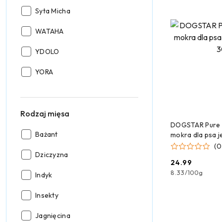
Producent:
Syta Micha
Producent:
WATAHA
Producent:
YDOLO
Producent:
YORA
Rodzaj mięsa
CZEKAMY 
DOGSTAR Pure 
Rodzaj
Bażant
mokra dla psa j
mięsa:
300g
(0
Rodzaj
Dziczyzna
24.99
mięsa:
Cena:
8.33
/
100g
Rodzaj
Indyk
mięsa:
Rodzaj
Insekty
mięsa:
Rodzaj
Jagnięcina