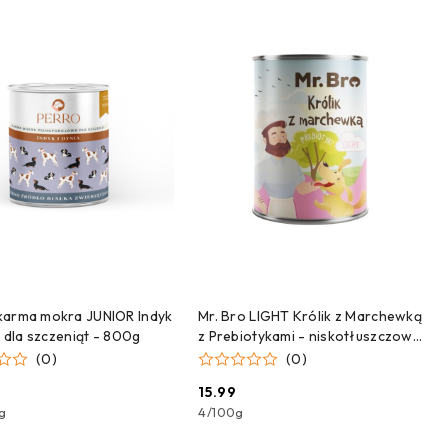
ZEKAMY NA DOSTAWĘ!
CZEKAMY NA DOSTAWĘ!
karma mokra JUNIOR Indyk
Mr. Bro LIGHT Królik z Marchewką
- dla szczeniąt - 800g
z Prebiotykami - niskotłuszczowa
karma mokra dla psa - 400g
(0)
(0)
15.99
Cena:
g
4
/
100g