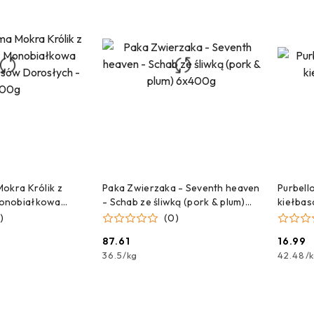
NA DOSTAWĘ!
CZEKAMY NA DOSTAWĘ!
C
okra Królik z
Paka Zwierzaka - Seventh heaven
Purbell
onobiałkowa
- Schab ze śliwką (pork & plum)
kiełbas
ów Dorosłych -
6x400g
)
(0)
87.61
16.99
Cena:
Cena:
36.5
/
kg
42.48
/