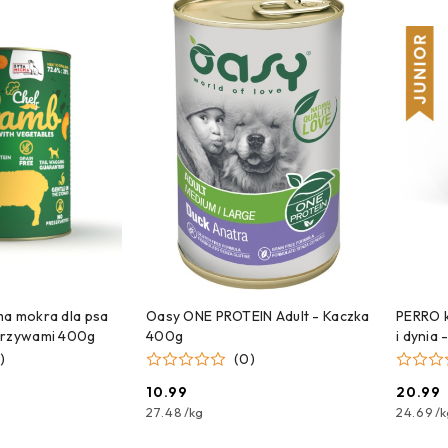
NA DOSTAWĘ!
CZEKAMY NA DOSTAWĘ!
C
ma mokra dla psa
Oasy ONE PROTEIN Adult - Kaczka
PERRO 
arzywami 400g
400g
i dynia 
)
(0)
10.99
20.99
Cena:
Cena:
27.48
/
kg
24.69
/
k