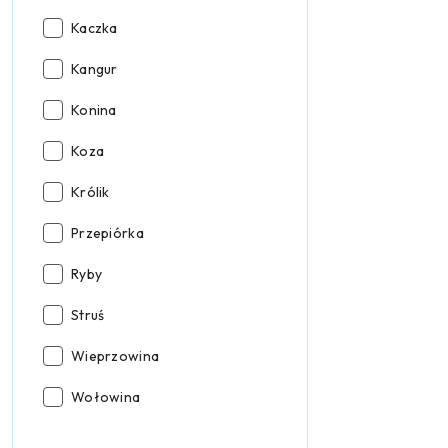
mięsa:
Rodzaj
Kaczka
mięsa:
Rodzaj
Kangur
mięsa:
Rodzaj
Konina
mięsa:
Rodzaj
Koza
mięsa:
Rodzaj
Królik
mięsa:
Rodzaj
Przepiórka
mięsa:
Rodzaj
Ryby
mięsa:
Rodzaj
Struś
mięsa:
Rodzaj
Wieprzowina
mięsa:
Rodzaj
Wołowina
mięsa: