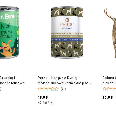
NA DOSTAWĘ!
CZEKAMY NA DOSTAWĘ!
C
Gruszką i
Perro - Kangur z Dynią –
Polana 
onoproteinowa
monobiałkowa karma dla psa -
niskotł
 400g
400g
psa lig
)
(0)
18.99
16.99
Cena:
Cena:
47.48
/
kg