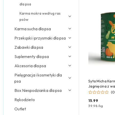
dla psa
Karma mokra według ras
psów
Karma sucha dla psa
Przekąski i przysmaki dla psa
Zabawki dla psa
Suplementy dla psa
Akcesoria dla psa
Pielęgnacja i kosmetyki dla
CZEKAMY 
psa
Syta Micha Kar
Jagnięcina z w
Box Niespodzianka dla psa
(0
Rękodzieło
15.99
Cena:
39.98
/
kg
Outlet