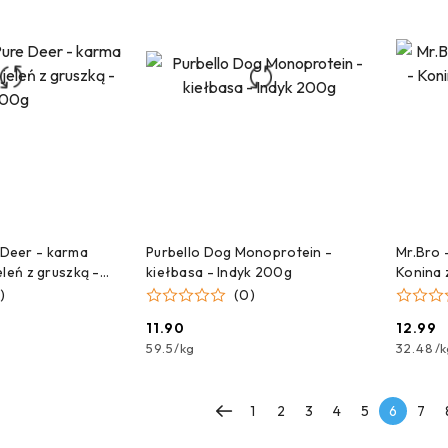
NA DOSTAWĘ!
CZEKAMY NA DOSTAWĘ!
C
Deer - karma
Purbello Dog Monoprotein -
Mr.Bro 
eleń z gruszką -
kiełbasa - Indyk 200g
Konina 
400g
)
(0)
11.90
12.99
Cena:
Cena:
59.5
/
kg
32.48
/
k
1
2
3
4
5
6
7