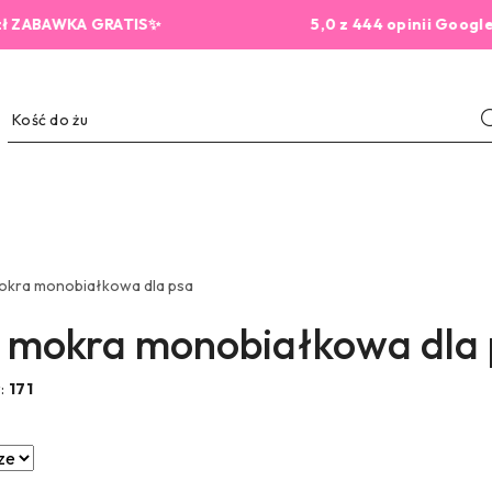
KA GRATIS✨
5,0 z 444 opinii Google
okra monobiałkowa dla psa
 mokra monobiałkowa dla 
w:
171