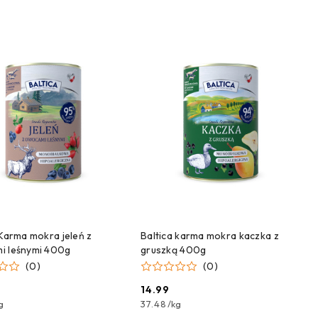
ZEKAMY NA DOSTAWĘ!
CZEKAMY NA DOSTAWĘ!
 Karma mokra jeleń z
Baltica karma mokra kaczka z
i leśnymi 400g
gruszką 400g
(0)
(0)
14.99
Cena:
g
37.48
/
kg