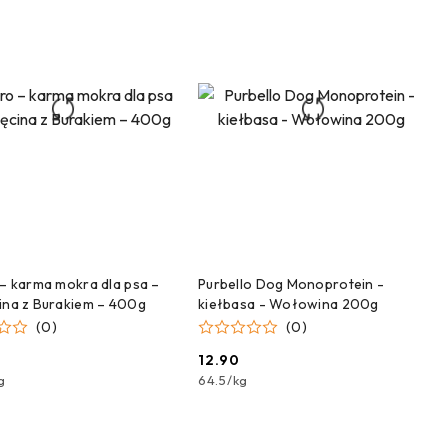
ZEKAMY NA DOSTAWĘ!
CZEKAMY NA DOSTAWĘ!
 – karma mokra dla psa –
Purbello Dog Monoprotein -
ina z Burakiem – 400g
kiełbasa - Wołowina 200g
(0)
(0)
12.90
Cena:
g
64.5
/
kg