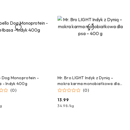
ZEKAMY NA DOSTAWĘ!
CZEKAMY NA DOSTAWĘ!
o Dog Monoprotein -
Mr. Bro LIGHT Indyk z Dynią –
a - Indyk 400g
mokra karma monobiałkowa dla
psa – 400 g
(0)
(0)
13.99
Cena:
kg
34.98
/
kg