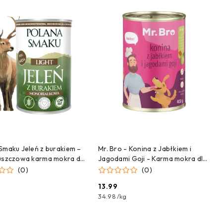
ZEKAMY NA DOSTAWĘ!
CZEKAMY NA DOSTAWĘ!
Smaku Jeleń z burakiem –
Mr. Bro - Konina z Jabłkiem i
uszczowa karma mokra dla
Jagodami Goji - Karma mokra dla
ht 400 g
psa 400g
(0)
(0)
13.99
Cena:
34.98
/
kg