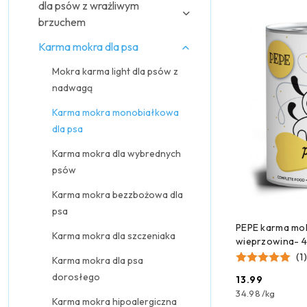
dla psów z wrażliwym
Najpopularniejsz
brzuchem
Karma mokra dla psa
Mokra karma light dla psów z
nadwagą
Karma mokra monobiałkowa
dla psa
Karma mokra dla wybrednych
psów
Karma mokra bezzbożowa dla
psa
CZEKAMY 
PEPE karma mok
Karma mokra dla szczeniaka
wieprzowina- 
(1)
Karma mokra dla psa
dorosłego
13.99
Cena:
34.98
/
kg
Karma mokra hipoalergiczna