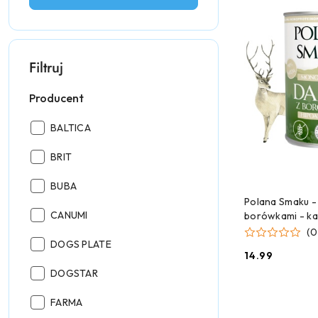
Filtruj
Producent
Producent:
BALTICA
Producent:
BRIT
Producent:
BUBA
CZEKAMY 
Polana Smaku - 
Producent:
CANUMI
borówkami - ka
- 400g
(0
Producent:
DOGS PLATE
14.99
Cena:
Producent:
DOGSTAR
Producent:
FARMA