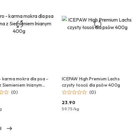
ZEKAMY NA DOSTAWĘ!
CZEKAMY NA DOSTAWĘ!
- karma mokra dla psa -
ICEPAW High Premium Lachs
z Siemieniem lnianym
czysty łosoś dla psów 400g
(0)
(0)
23.90
Cena:
g
59.75
/
kg
8