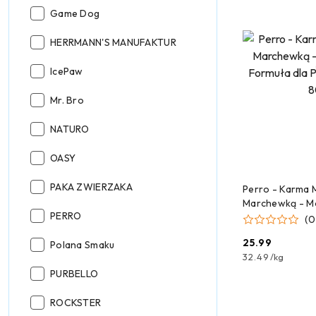
Producent:
Game Dog
Producent:
HERRMANN'S MANUFAKTUR
Producent:
IcePaw
Producent:
Mr. Bro
Producent:
NATURO
Producent:
OASY
CZEKAMY 
Producent:
PAKA ZWIERZAKA
Perro - Karma M
Marchewką - M
Producent:
PERRO
Formuła dla Ps
(0
800g
25.99
Producent:
Polana Smaku
Cena:
32.49
/
kg
Producent:
PURBELLO
Producent:
ROCKSTER