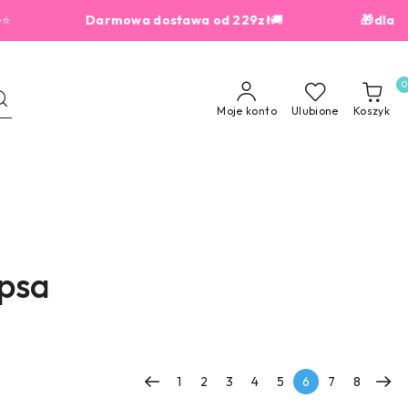
⭐
Darmowa dostawa od 229zł
🚚
🎁dla zamówień o
0
Moje konto
Ulubione
Koszyk
psa
1
2
3
4
5
6
7
8