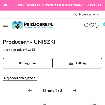
Przejdź do treści głównej
Przejdź do wyszukiwarki
Przejdź do moje konto
Przejdź do menu głównego
Przejdź do stopki

KIEŁBASKA LUB USZKO LIOFILIZOWANE od 159 zł GRATIS!
Moje konto
Producent - UNISZKI
Liczba produktów:
31
Kategorie
Filtruj
Zastosowano
Sortuj
według
sortowanie:
Najpopularniejsze.