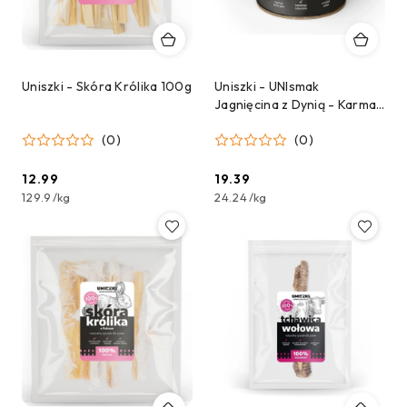
Uniszki - Skóra Królika 100g
Uniszki - UNIsmak
Jagnięcina z Dynią - Karma
Mokra dla Psa - 800g
(0)
(0)
12.99
19.39
Cena:
Cena:
129.9
/
kg
24.24
/
kg