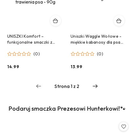
UNISZKI Komfort –
Uniszki Waggle Wołowe -
funkcjonalne smaczki z
miękkie kabanosy dla psa
cielęciny na wsparcie
60 g
(0)
(0)
trawienia psa - 90g
14.99
13.99
Cena:
Cena:
Produkty
Podaruj smaczka Prezesowi Hunterkowi!🐾
Pomiń karuzelę produktów
o
statusie: